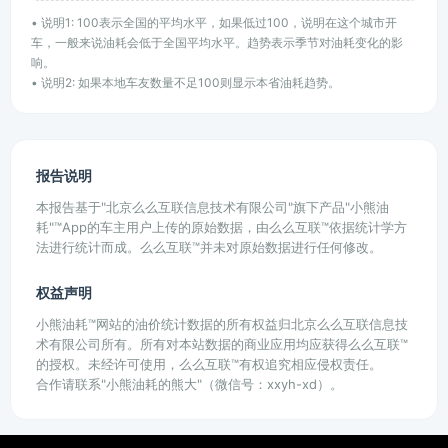
• 说明1: 100表示全国的平均水平，如果低过100，说明在这个城市开
车，一般来说油耗会低于全国平均水平。趋势表示季节对油耗变化的影
响。
• 说明2: 如果本地车友数量不足100则显示本省油耗趋势。
报告说明
本报告基于"北京么么互联信息技术有限公司"旗下产品"小熊油
耗"™App的车主用户上传的原始数据，由么么互联™依据统计学方
法进行统计而成。么么互联™并未对原始数据进行任何修改。
权益声明
小熊油耗™网站的油价统计数据的所有权益归北京么么互联信息技
术有限公司所有。所有对本站数据的商业应用均应获得么么互联™
的授权。未经许可使用，么么互联™有权追究相应侵权责任。
合作请联系"小熊油耗的熊大"（微信号：xxyh-xd）。