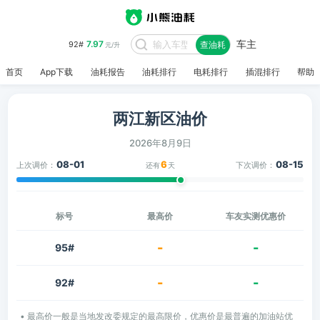
车主
7.97
92#
查油耗
元/升
首页
App下载
油耗报告
油耗排行
电耗排行
插混排行
帮助
两江新区油价
2026年8月9日
08-01
6
08-15
上次调价：
下次调价：
还有
天
标号
最高价
车友实测优惠价
-
-
95#
-
-
92#
• 最高价一般是当地发改委规定的最高限价，优惠价是最普遍的加油站优