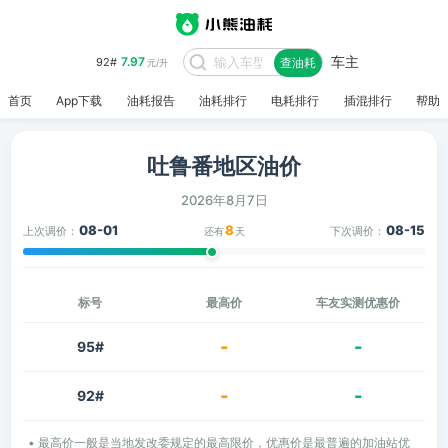
车主
7.97
92#
查油耗
元/升
首页
App下载
油耗报告
油耗排行
电耗排行
插混排行
帮助
吐鲁番地区油价
2026年8月7日
08-01
8
08-15
上次调价：
下次调价：
还有
天
标号
最高价
车友实测优惠价
-
-
95#
-
-
92#
• 最高价一般是当地发改委规定的最高限价，优惠价是最普遍的加油站优