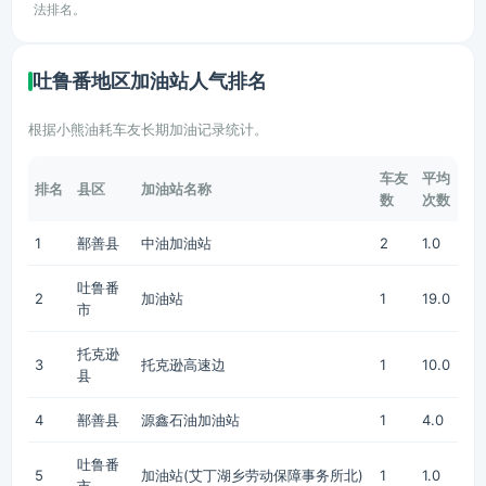
法排名。
吐鲁番地区加油站人气排名
根据小熊油耗车友长期加油记录统计。
车友
平均
排名
县区
加油站名称
数
次数
1
鄯善县
中油加油站
2
1.0
吐鲁番
2
加油站
1
19.0
市
托克逊
3
托克逊高速边
1
10.0
县
4
鄯善县
源鑫石油加油站
1
4.0
吐鲁番
5
加油站(艾丁湖乡劳动保障事务所北)
1
1.0