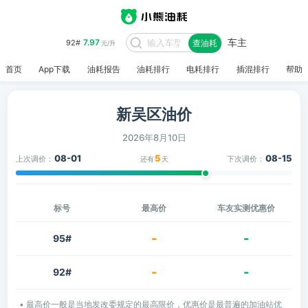
车主
7.97
92#
查油耗
元/升
首页
App下载
油耗报告
油耗排行
电耗排行
插混排行
帮助
新吴区油价
2026年8月10日
08-01
5
08-15
上次调价：
下次调价：
还有
天
标号
最高价
车友实测优惠价
-
-
95#
-
-
92#
• 最高价一般是当地发改委规定的最高限价，优惠价是最普遍的加油站优