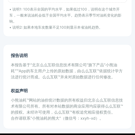
• 说明1: 100表示全国的平均水平，如果低过100，说明在这个城市开
车，一般来说油耗会低于全国平均水平。趋势表示季节对油耗变化的影
响。
• 说明2: 如果本地车友数量不足100则显示本省油耗趋势。
报告说明
本报告基于"北京么么互联信息技术有限公司"旗下产品"小熊油
耗"™App的车主用户上传的原始数据，由么么互联™依据统计学方
法进行统计而成。么么互联™并未对原始数据进行任何修改。
权益声明
小熊油耗™网站的油价统计数据的所有权益归北京么么互联信息技
术有限公司所有。所有对本站数据的商业应用均应获得么么互联™
的授权。未经许可使用，么么互联™有权追究相应侵权责任。
合作请联系"小熊油耗的熊大"（微信号：xxyh-xd）。