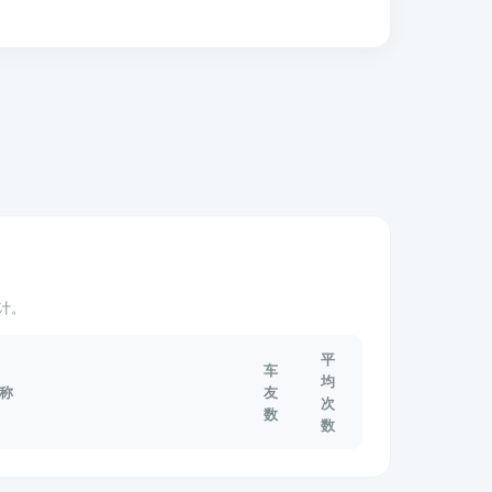
计。
平
车
均
称
友
次
数
数