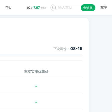
帮助
车主
7.97
92#
查油耗
元/升
08-15
下次调价：
车友实测优惠价
-
-