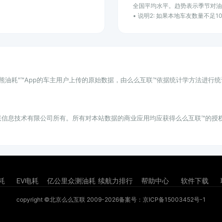
全国平均水平。趋势表示季节对
• 说明2: 如果本地车友数量不足
小熊油耗"™App的车主用户上传的原始数据，由么么互联™依据统计学方法进行
联信息技术有限公司所有。所有对本站数据的商业应用均应获得么么互联™的授
耗
EV电耗
亿公里众测油耗
续航力排行
帮助中心
软件下载
copyright ©北京么么互联 2009-2026
备案号：京ICP备15003452号-1