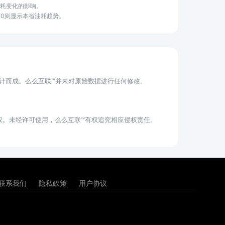
油耗变化的影响。
100则显示本省油耗趋势。
统计而成。么么互联™并未对原始数据进行任何修改。
权。未经许可使用，么么互联™有权追究相应侵权责任。
联系我们
隐私政策
用户协议