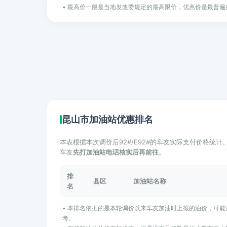
• 最高价一般是当地发改委规定的最高限价，优惠价是最普遍
昆山市加油站优惠排名
本表根据本次调价后92#/E92#的车友实际支付价格统
车友
先打加油站电话核实后再前往
。
排
县区
加油站名称
名
• 本排名依据的是本轮调价以来车友加油时上报的油价，可
考。