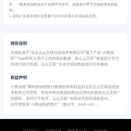
车，一般来说油耗会低于全国平均水平。趋势表示季节对油耗变化的影
响。
• 说明2: 如果本地车友数量不足100则显示本省油耗趋势。
报告说明
本报告基于"北京么么互联信息技术有限公司"旗下产品"小熊油
耗"™App的车主用户上传的原始数据，由么么互联™依据统计学方
法进行统计而成。么么互联™并未对原始数据进行任何修改。
权益声明
小熊油耗™网站的油价统计数据的所有权益归北京么么互联信息技
术有限公司所有。所有对本站数据的商业应用均应获得么么互联™
的授权。未经许可使用，么么互联™有权追究相应侵权责任。
合作请联系"小熊油耗的熊大"（微信号：xxyh-xd）。