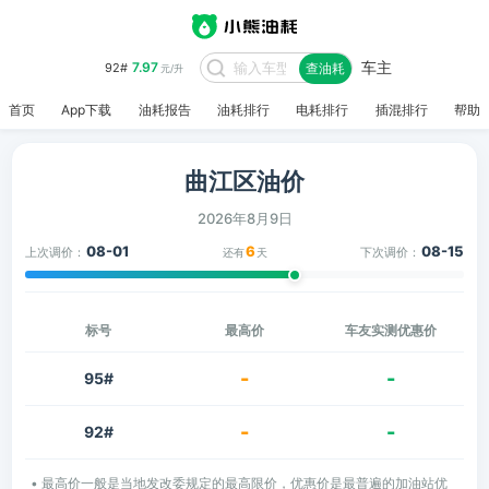
车主
7.97
92#
查油耗
元/升
首页
App下载
油耗报告
油耗排行
电耗排行
插混排行
帮助
曲江区油价
2026年8月9日
08-01
6
08-15
上次调价：
下次调价：
还有
天
标号
最高价
车友实测优惠价
-
-
95#
-
-
92#
• 最高价一般是当地发改委规定的最高限价，优惠价是最普遍的加油站优