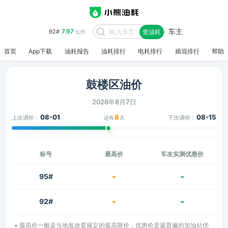
车主
7.97
92#
查油耗
元/升
首页
App下载
油耗报告
油耗排行
电耗排行
插混排行
帮助
鼓楼区油价
2026年8月7日
08-01
8
08-15
上次调价：
下次调价：
还有
天
标号
最高价
车友实测优惠价
-
-
95#
-
-
92#
• 最高价一般是当地发改委规定的最高限价，优惠价是最普遍的加油站优