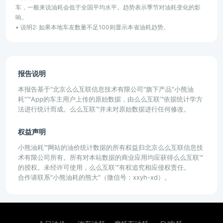
车，一般来说油耗会低于全国平均水平。趋势表示季节对油耗变化的影
响。
• 说明2: 如果本地车友数量不足100则显示本省油耗趋势。
报告说明
本报告基于"北京么么互联信息技术有限公司"旗下产品"小熊油
耗"™App的车主用户上传的原始数据，由么么互联™依据统计学方
法进行统计而成。么么互联™并未对原始数据进行任何修改。
权益声明
小熊油耗™网站的油价统计数据的所有权益归北京么么互联信息技
术有限公司所有。所有对本站数据的商业应用均应获得么么互联™
的授权。未经许可使用，么么互联™有权追究相应侵权责任。
合作请联系"小熊油耗的熊大"（微信号：xxyh-xd）。