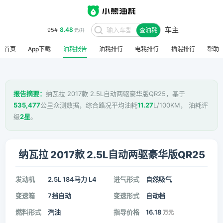
车主
8.48
95#
查油耗
元/升
首页
App下载
油耗报告
油耗排行
电耗排行
插混排行
帮助
报告摘要：
纳瓦拉 2017款 2.5L自动两驱豪华版QR25，基于
535,477
公里众测数据，综合路况平均油耗
11.27
L/100KM， 油耗评
级
2星
。
纳瓦拉 2017款 2.5L自动两驱豪华版QR25
发动机
2.5L 184马力 L4
进气形式
自然吸气
变速箱
7挡自动
变速形式
自动档
燃料形式
汽油
指导价格
16.18
万元