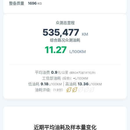
整备质量
1696
KG
众测总里程
535,477
KM
综合路况众测油耗
11.27
L/100KM
平均油费
0.9
元/公里
(按92#汽油7.97元/升)
工信部油耗
:
-
(综合)
L/100KM
低油耗
9.18
| 高油耗
13.36
L/100KM
L/100KM
油耗评级:
（1.9分）