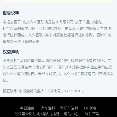
报告说明
本报告基于"北京么么互联信息技术有限公司"旗下产品"小熊油
耗"™App的车主用户上传的原始数据，由么么互联™依据统计学方法
进行统计而成。么么互联™并未对原始数据进行任何修改。感谢广大
车友每一次认真的记录！
权益声明
小熊油耗™网站的车型车系油耗数据和排行榜数据的所有权益归北京
么么互联信息技术有限公司所有。所有对本站数据的商业应用均应获
得么么互联™的授权。未经许可使用，么么互联™有权追究相应侵权责
任。
客服联系"小熊油耗的熊大"（微信号：xxnh-xd）。
今日油价
汽车油耗
摩托车油耗
EV电耗
亿公里众测油耗
续航力排行
帮助中心
软件下载