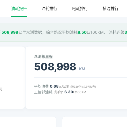
油耗报告
油耗排行
电耗排行
插混排行
于
508,998
公里众测数据，综合路况平均油耗
8.50
L/100KM， 油耗评级
众测总里程
508,998
KM
压
平均油费
0.68
元/公里
(按92#汽油7.97元/升)
元
工信部油耗
:
6.30
(综合)
L/100KM