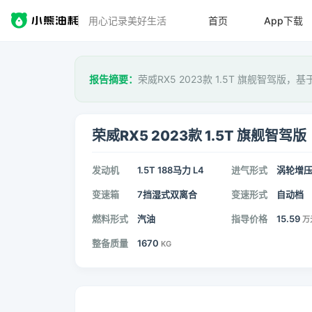
用心记录美好生活
首页
App下载
报告摘要：
荣威RX5 2023款 1.5T 旗舰智驾版，基
荣威RX5 2023款 1.5T 旗舰智驾版
发动机
1.5T 188马力 L4
进气形式
涡轮增
变速箱
7挡湿式双离合
变速形式
自动档
燃料形式
汽油
指导价格
15.59
万
整备质量
1670
KG