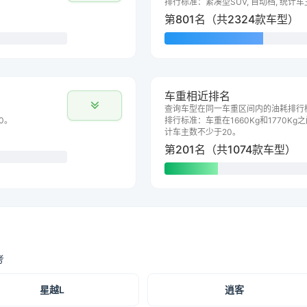
排行标准：紧凑型SUV, 自动档, 统计
第801名（共2324款车型）
车重相近排名
查询车型在同一车重区间内的油耗排行
0。
排行标准：车重在1660Kg和1770Kg之
计车主数不少于20。
第201名（共1074款车型）
考
星越L
逍客