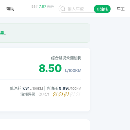
帮助
车主
8.48
95#
查油耗
元/升
3星
。
综合路况众测油耗
8.50
L/100KM
低油耗
7.31
| 高油耗
9.69
L/100KM
L/100KM
油耗评级:
（3.4分）