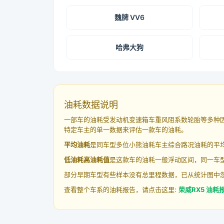
魏牌 VV6
哈弗大狗
油耗数据说明
一部车的油耗受发动机变速箱车重风阻系数轮胎等多种
特定车主的单一数据来评估一款车的油耗。
平均油耗
是同车型多位小熊油耗车主综合路况油耗的平
低油耗高油耗值
是这款车的油耗一般浮动区间，同一车型
部分早期车型有些样本没有总里程数据，已从统计图中
查看整个车系的油耗报告，请点击这里:
荣威RX5 油耗