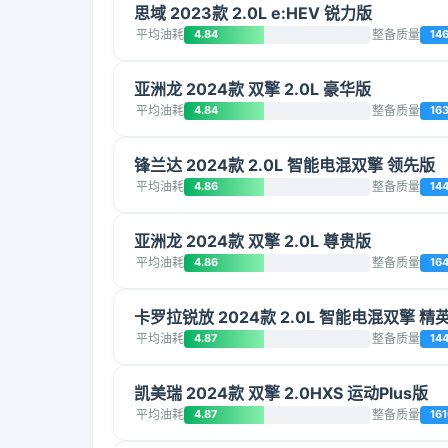
思域 2023款 2.0L e:HEV 锐力版
平均油耗
4.84
整备质量
14
亚洲龙 2024款 双擎 2.0L 豪华版
平均油耗
4.84
整备质量
16
锋兰达 2024款 2.0L 智能电混双擎 领先版
平均油耗
4.86
整备质量
14
亚洲龙 2024款 双擎 2.0L 尊贵版
平均油耗
4.86
整备质量
16
卡罗拉锐放 2024款 2.0L 智能电混双擎 精
平均油耗
4.87
整备质量
14
凯美瑞 2024款 双擎 2.0HXS 运动Plus版
平均油耗
4.87
整备质量
16