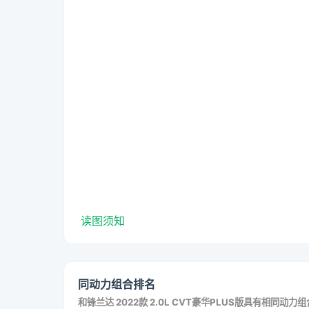
读图须知
同动力组合排名
和
锋兰达 2022款 2.0L CVT豪华PLUS版
具有相同动力组