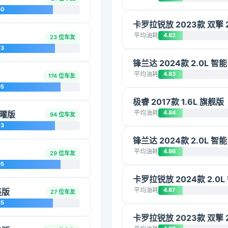
30
卡罗拉锐放 2023款 双擎 
平均油耗
4.82
23 位车友
73
锋兰达 2024款 2.0L 
平均油耗
4.83
174 位车友
95
极睿 2017款 1.6L 旗舰版
平均油耗
4.84
极曜版
94 位车友
73
锋兰达 2024款 2.0L 
平均油耗
4.86
29 位车友
95
卡罗拉锐放 2024款 2.0
平均油耗
4.87
英版
27 位车友
35
卡罗拉锐放 2023款 双擎 