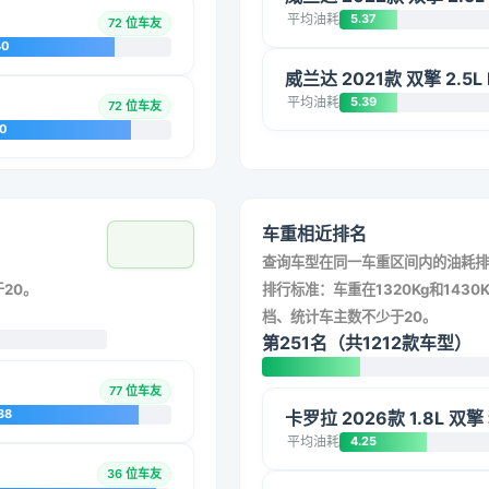
平均油耗
5.37
72 位车友
40
威兰达 2021款 双擎 2.5
平均油耗
5.39
72 位车友
10
车重相近排名
查询车型在同一车重区间内的油耗排
20。
排行标准：车重在1320Kg和1430K
档、统计车主数不少于20。
第251名（共1212款车型）
77 位车友
38
卡罗拉 2026款 1.8L 双
平均油耗
4.25
36 位车友