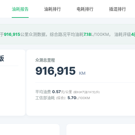
油耗报告
油耗排行
电耗排行
插混排行
基于
916,915
公里众测数据，综合路况平均油耗
7.18
L/100KM， 油耗评级
4
版
众测总里程
916,915
KM
平均油费
0.57
元/公里
(按92#汽油7.97元/升)
工信部油耗
:
5.70
(综合)
L/100KM