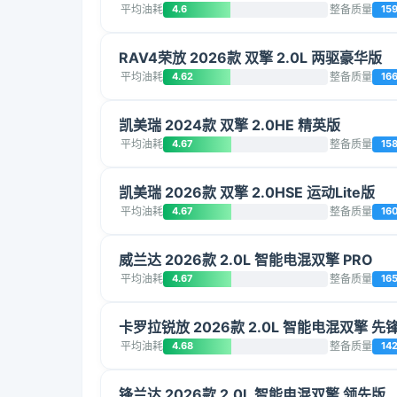
平均油耗
4.6
整备质量
15
RAV4荣放 2026款 双擎 2.0L 两驱豪华版
平均油耗
4.62
整备质量
16
凯美瑞 2024款 双擎 2.0HE 精英版
平均油耗
4.67
整备质量
15
凯美瑞 2026款 双擎 2.0HSE 运动Lite版
平均油耗
4.67
整备质量
16
威兰达 2026款 2.0L 智能电混双擎 PRO
平均油耗
4.67
整备质量
16
卡罗拉锐放 2026款 2.0L 智能电混双擎 先
平均油耗
4.68
整备质量
14
锋兰达 2026款 2.0L 智能电混双擎 领先版