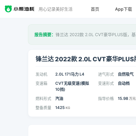
用心记录美好生活
首页
App下载
报告摘要：
锋兰达 2022款 2.0L CVT豪华PLUS版，
锋兰达 2022款 2.0L CVT豪华PLUS
发动机
2.0L 171马力 L4
进气形式
自然吸气
变速箱
CVT无级变速(模拟
变速形式
自动档
10挡)
燃料形式
汽油
指导价格
15.98
万元
整备质量
1425
KG