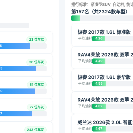
排行标准：紧凑型SUV, 自动档, 
第157名（共2324款车型）
极睿 2017款 1.6L 标准版
平均油耗
4.26
23 位车友
5
RAV4荣放 2026款 双擎 
平均油耗
4.49
36 位车友
25
极睿 2017款 1.6L 豪华版
平均油耗
4.55
51 位车友
90
RAV4荣放 2026款 双擎 
平均油耗
4.62
77 位车友
67
威兰达 2026款 2.0L 智
平均油耗
4.67
243 位车友