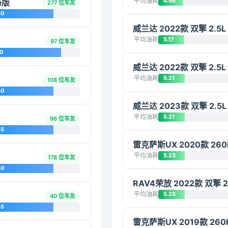
平均油耗
4.98
锋版
277 位车友
40
威兰达 2022款 双擎 2.5
平均油耗
5.17
97 位车友
10
威兰达 2022款 双擎 2.5
平均油耗
5.21
108 位车友
40
威兰达 2023款 双擎 2.5
平均油耗
5.21
96 位车友
45
雷克萨斯UX 2020款 260
平均油耗
5.23
178 位车友
40
RAV4荣放 2022款 双擎 
平均油耗
5.25
40 位车友
45
雷克萨斯UX 2019款 260h