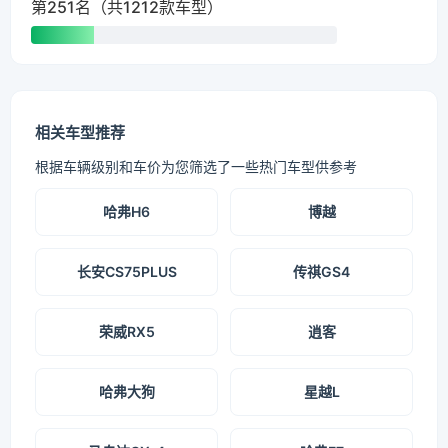
第251名（共1212款车型）
相关车型推荐
根据车辆级别和车价为您筛选了一些热门车型供参考
哈弗H6
博越
长安CS75PLUS
传祺GS4
荣威RX5
逍客
哈弗大狗
星越L