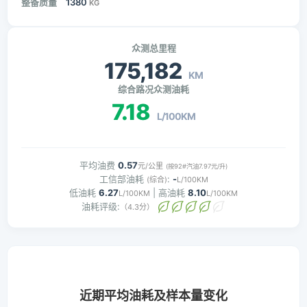
整备质量
1380
KG
众测总里程
175,182
KM
综合路况众测油耗
7.18
L/100KM
平均油费
0.57
元/公里
(按92#汽油7.97元/升)
工信部油耗
:
-
(综合)
L/100KM
低油耗
6.27
| 高油耗
8.10
L/100KM
L/100KM
油耗评级:
（4.3分）