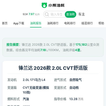
7.97
92#
元/升
车主
查油耗
8.48
95#
元/升
首页
App下载
油耗报告
油耗排行
电耗排行
插混排行
帮助
报告摘要：
锋兰达 2026款 2.0L CVT舒适版，基于
175,182
公里众测
数据，综合路况平均油耗
7.18
L/100KM， 油耗评级
4星
。
锋兰达 2026款 2.0L CVT舒适版
发动机
2.0L 171马力 L4
进气形式
自然吸气
变速箱
CVT无级变速(模拟
变速形式
自动档
10挡)
燃料形式
汽油
指导价格
13.28
万元