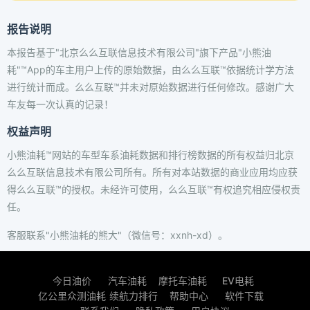
报告说明
本报告基于"北京么么互联信息技术有限公司"旗下产品"小熊油
耗"™App的车主用户上传的原始数据，由么么互联™依据统计学方法
进行统计而成。么么互联™并未对原始数据进行任何修改。感谢广大
车友每一次认真的记录！
权益声明
小熊油耗™网站的车型车系油耗数据和排行榜数据的所有权益归北京
么么互联信息技术有限公司所有。所有对本站数据的商业应用均应获
得么么互联™的授权。未经许可使用，么么互联™有权追究相应侵权责
任。
客服联系"小熊油耗的熊大"（微信号：xxnh-xd）。
今日油价
汽车油耗
摩托车油耗
EV电耗
亿公里众测油耗
续航力排行
帮助中心
软件下载