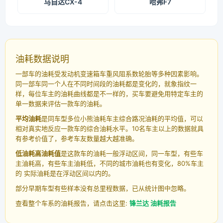
马自达CX-4
哈弗F7
油耗数据说明
一部车的油耗受发动机变速箱车重风阻系数轮胎等多种因素影响。
同一部车同一个人在不同时间段的油耗都是变化的，就象指纹一
样，每位车主的油耗曲线都是不一样的，买车要避免用特定车主的
单一数据来评估一款车的油耗。
平均油耗
是同车型多位小熊油耗车主综合路况油耗的平均值，可以
相对真实地反应一款车的综合油耗水平。10名车主以上的数据就具
有参考价值了，参考车友数量越大越准确。
低油耗高油耗值
是这款车的油耗一般浮动区间，同一车型，有些车
主油耗高，有些车主油耗低，不同的城市油耗也有变化，80%车主
的 实际油耗是在浮动区间以内的。
部分早期车型有些样本没有总里程数据，已从统计图中忽略。
查看整个车系的油耗报告，请点击这里:
锋兰达 油耗报告