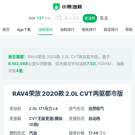
车主
7.97
92#
查油耗
元/升
首页
App下载
油耗报告
油耗排行
电耗排行
插混排行
帮助
报告摘要：
RAV4荣放 2020款 2.0L CVT两驱都市版，基于
8,102,368
公里众测数据，综合路况平均油耗
7.32
L/100KM， 油耗
评级
4星
。
RAV4荣放 2020款 2.0L CVT两驱都市版
发动机
2.0L 171马力 L4
进气形式
自然吸气
变速箱
CVT无级变速(模拟
变速形式
自动档
10挡)
燃料形式
汽油
指导价格
17.48
万元