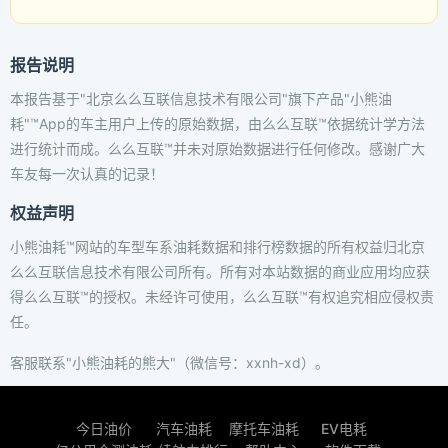
报告说明
本报告基于"北京么么互联信息技术有限公司"旗下产品"小熊油
耗"™App的车主用户上传的原始数据，由么么互联™依据统计学方法
进行统计而成。么么互联™并未对原始数据进行任何修改。感谢广大
车友每一次认真的记录！
权益声明
小熊油耗™网站的车型车系油耗数据和排行榜数据的所有权益归北京
么么互联信息技术有限公司所有。所有对本站数据的商业应用均应获
得么么互联™的授权。未经许可使用，么么互联™有权追究相应侵权责
任。
客服联系"小熊油耗的熊大"（微信号：xxnh-xd）。
今日油价
汽车油耗
摩托车油耗
EV电耗