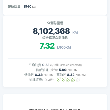
整备质量
1540
KG
众测总里程
8,102,368
KM
综合路况众测油耗
7.32
L/100KM
平均油费
0.58
元/公里
(按92#汽油7.97元/升)
工信部油耗
:
5.80
(综合)
L/100KM
低油耗
6.32
| 高油耗
8.32
L/100KM
L/100KM
油耗评级:
（4.3分）