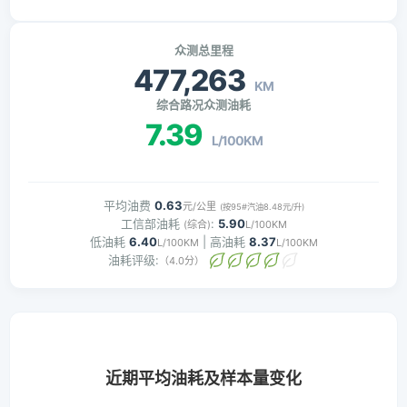
众测总里程
477,263
KM
综合路况众测油耗
7.39
L/100KM
平均油费
0.63
元/公里
(按95#汽油8.48元/升)
工信部油耗
:
5.90
(综合)
L/100KM
低油耗
6.40
| 高油耗
8.37
L/100KM
L/100KM
油耗评级:
（4.0分）