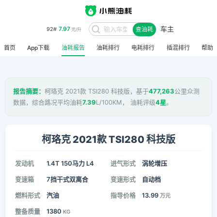
车主
7.97
92#
查油耗
元/升
首页
App下载
油耗报告
油耗排行
电耗排行
插混排行
帮助
报告摘要：
柯珞克 2021款 TSI280 科技版，基于
477,263
公里众测
数据，综合路况平均油耗
7.39
L/100KM， 油耗评级
4星
。
柯珞克 2021款 TSI280 科技版
发动机
1.4T 150马力 L4
进气形式
涡轮增压
变速箱
7挡干式双离合
变速形式
自动档
燃料形式
汽油
指导价格
13.99
万元
整备质量
1380
KG