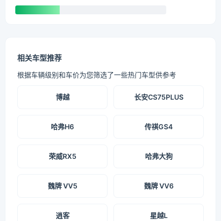
相关车型推荐
根据车辆级别和车价为您筛选了一些热门车型供参考
博越
长安CS75PLUS
哈弗H6
传祺GS4
荣威RX5
哈弗大狗
魏牌 VV5
魏牌 VV6
逍客
星越L