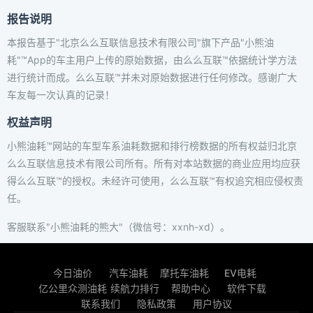
报告说明
本报告基于"北京么么互联信息技术有限公司"旗下产品"小熊油
耗"™App的车主用户上传的原始数据，由么么互联™依据统计学方法
进行统计而成。么么互联™并未对原始数据进行任何修改。感谢广大
车友每一次认真的记录！
权益声明
小熊油耗™网站的车型车系油耗数据和排行榜数据的所有权益归北京
么么互联信息技术有限公司所有。所有对本站数据的商业应用均应获
得么么互联™的授权。未经许可使用，么么互联™有权追究相应侵权责
任。
客服联系"小熊油耗的熊大"（微信号：xxnh-xd）。
今日油价
汽车油耗
摩托车油耗
EV电耗
亿公里众测油耗
续航力排行
帮助中心
软件下载
联系我们
隐私政策
用户协议