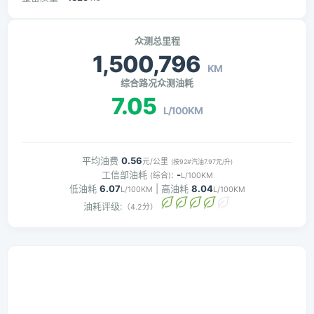
众测总里程
1,500,796
KM
综合路况众测油耗
7.05
L/100KM
平均油费
0.56
元/公里
(按92#汽油7.97元/升)
工信部油耗
:
-
(综合)
L/100KM
低油耗
6.07
| 高油耗
8.04
L/100KM
L/100KM
油耗评级:
（4.2分）