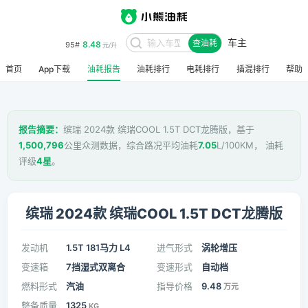
车主
8.48
95#
查油耗
元/升
首页
App下载
油耗报告
油耗排行
电耗排行
插混排行
帮助
报告摘要：
缤瑞 2024款 缤瑞COOL 1.5T DCT龙腾版，基于
1,500,796
公里众测数据，综合路况平均油耗
7.05
L/100KM， 油耗
评级
4星
。
缤瑞 2024款 缤瑞COOL 1.5T DCT龙腾版
发动机
1.5T 181马力 L4
进气形式
涡轮增压
变速箱
7挡湿式双离合
变速形式
自动档
燃料形式
汽油
指导价格
9.48
万元
整备质量
1325
KG