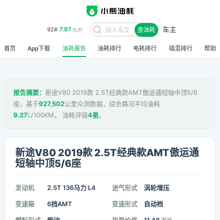
车主
7.97
92#
查油耗
元/升
首页
App下载
油耗报告
油耗排行
电耗排行
插混排行
帮助
报告摘要：
新途V80 2019款 2.5T经典款AMT傲运通短轴中顶5/6
座，基于
927,502
公里众测数据，综合路况平均油耗
9.27
L/100KM， 油耗评级
4星
。
新途V80 2019款 2.5T经典款AMT傲运通
短轴中顶5/6座
发动机
2.5T 136马力 L4
进气形式
涡轮增压
变速箱
6挡AMT
变速形式
自动档