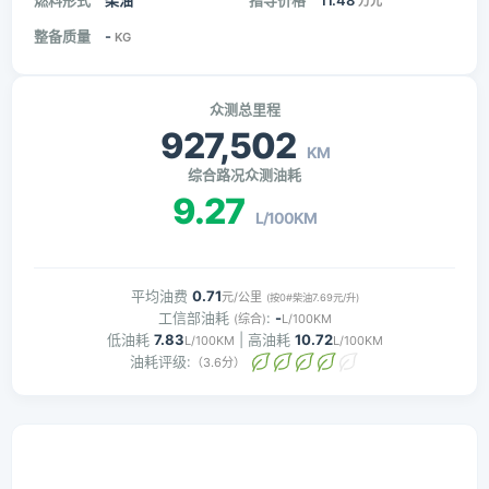
燃料形式
柴油
指导价格
11.48
万元
整备质量
-
KG
众测总里程
927,502
KM
综合路况众测油耗
9.27
L/100KM
平均油费
0.71
元/公里
(按0#柴油7.69元/升)
工信部油耗
:
-
(综合)
L/100KM
低油耗
7.83
| 高油耗
10.72
L/100KM
L/100KM
油耗评级:
（3.6分）