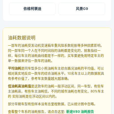
依维柯褒迪
风景G9
油耗数据说明
一部车的油耗受发动机变速箱车重风阻系数轮胎等多种因素影响。
同一部车同一个人在不同时间段的油耗都是变化的，就象指纹一
样，每位车主的油耗曲线都是不一样的，买车要避免用特定车主的
单一数据来评估一款车的油耗。
平均油耗
是同车型多位小熊油耗车主综合路况油耗的平均值，可以
相对真实地反应一款车的综合油耗水平。10名车主以上的数据就具
有参考价值了，参考车友数量越大越准确。
低油耗高油耗值
是这款车的油耗一般浮动区间，同一车型，有些车
主油耗高，有些车主油耗低，不同的城市油耗也有变化，80%车主
的 实际油耗是在浮动区间以内的。
部分早期车型有些样本没有总里程数据，已从统计图中忽略。
查看整个车系的油耗报告，请点击这里:
新途V80 油耗报告