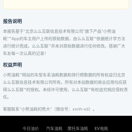
报告说明
本报告基于"北京么么互联信息技术有限公司"旗下产品"小熊油
耗"™App的车主用户上传的原始数据，由么么互联™依据统计学方法
进行统计而成。么么互联™并未对原始数据进行任何修改。感谢广大
车友每一次认真的记录！
权益声明
小熊油耗™网站的车型车系油耗数据和排行榜数据的所有权益归北京
么么互联信息技术有限公司所有。所有对本站数据的商业应用均应获
得么么互联™的授权。未经许可使用，么么互联™有权追究相应侵权责
任。
客服联系"小熊油耗的熊大"（微信号：xxnh-xd）。
今日油价
汽车油耗
摩托车油耗
EV电耗