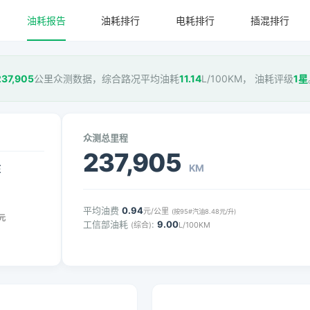
油耗报告
油耗排行
电耗排行
插混排行
237,905
公里众测数据，综合路况平均油耗
11.14
L/100KM， 油耗评级
1星
众测总里程
237,905
KM
压
平均油费
0.94
元/公里
(按95#汽油8.48元/升)
元
工信部油耗
:
9.00
(综合)
L/100KM