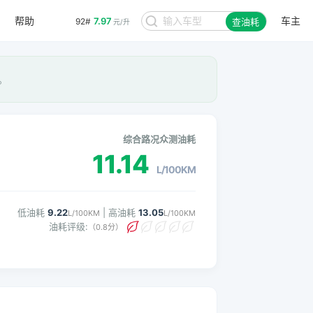
帮助
车主
7.97
92#
查油耗
元/升
。
综合路况众测油耗
11.14
L/100KM
低油耗
9.22
| 高油耗
13.05
L/100KM
L/100KM
油耗评级:
（0.8分）