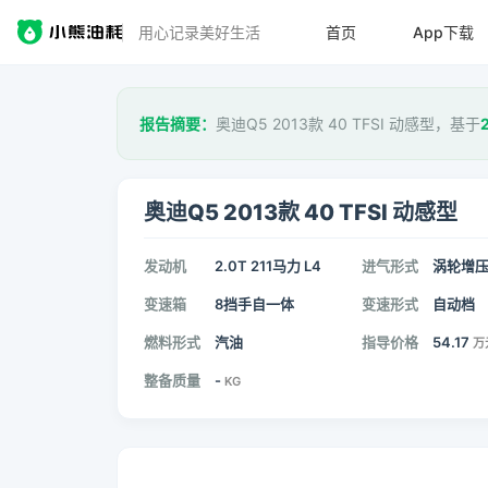
用心记录美好生活
首页
App下载
报告摘要：
奥迪Q5 2013款 40 TFSI 动感型，基于
奥迪Q5 2013款 40 TFSI 动感型
发动机
2.0T 211马力 L4
进气形式
涡轮增
变速箱
8挡手自一体
变速形式
自动档
燃料形式
汽油
指导价格
54.17
万
整备质量
-
KG