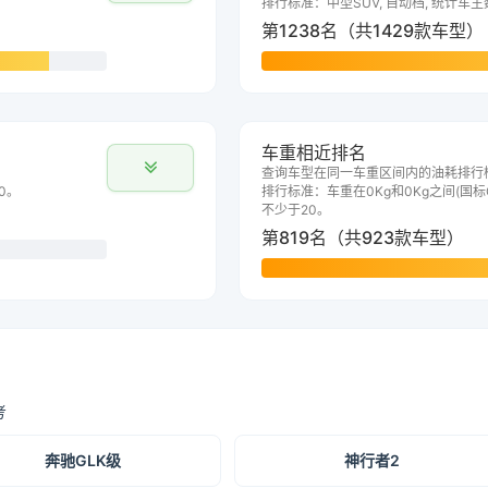
排行标准：中型SUV, 自动档, 统计车
第1238名（共1429款车型）
车重相近排名
查询车型在同一车重区间内的油耗排行
0。
排行标准：车重在0Kg和0Kg之间(国标G
不少于20。
第819名（共923款车型）
考
奔驰GLK级
神行者2