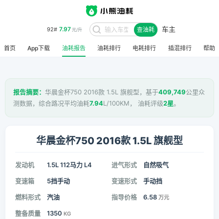
车主
7.97
92#
查油耗
元/升
首页
App下载
油耗报告
油耗排行
电耗排行
插混排行
帮助
报告摘要：
华晨金杯750 2016款 1.5L 旗舰型，基于
409,749
公里众
测数据，综合路况平均油耗
7.94
L/100KM， 油耗评级
2星
。
华晨金杯750 2016款 1.5L 旗舰型
发动机
1.5L 112马力 L4
进气形式
自然吸气
变速箱
5挡手动
变速形式
手动挡
燃料形式
汽油
指导价格
6.58
万元
整备质量
1350
KG