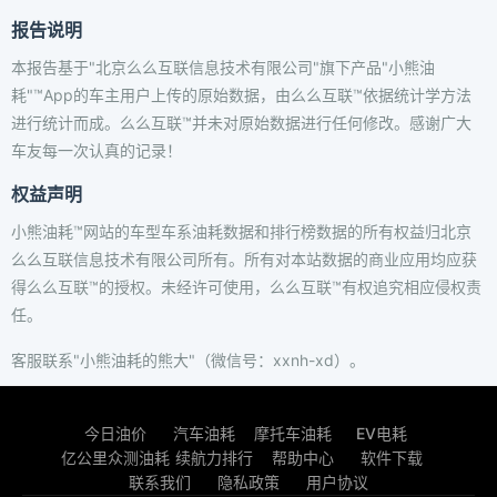
报告说明
本报告基于"北京么么互联信息技术有限公司"旗下产品"小熊油
耗"™App的车主用户上传的原始数据，由么么互联™依据统计学方法
进行统计而成。么么互联™并未对原始数据进行任何修改。感谢广大
车友每一次认真的记录！
权益声明
小熊油耗™网站的车型车系油耗数据和排行榜数据的所有权益归北京
么么互联信息技术有限公司所有。所有对本站数据的商业应用均应获
得么么互联™的授权。未经许可使用，么么互联™有权追究相应侵权责
任。
客服联系"小熊油耗的熊大"（微信号：xxnh-xd）。
今日油价
汽车油耗
摩托车油耗
EV电耗
亿公里众测油耗
续航力排行
帮助中心
软件下载
联系我们
隐私政策
用户协议