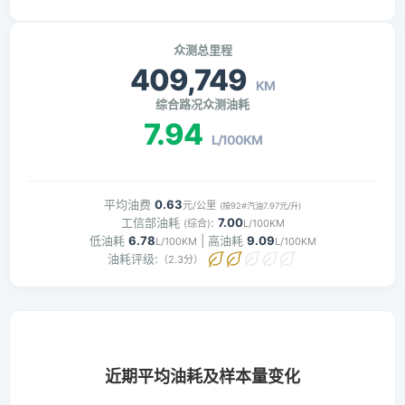
众测总里程
409,749
KM
综合路况众测油耗
7.94
L/100KM
平均油费
0.63
元/公里
(按92#汽油7.97元/升)
工信部油耗
:
7.00
(综合)
L/100KM
低油耗
6.78
| 高油耗
9.09
L/100KM
L/100KM
油耗评级:
（2.3分）