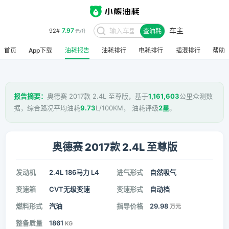
车主
7.97
92#
查油耗
元/升
首页
App下载
油耗报告
油耗排行
电耗排行
插混排行
帮助
报告摘要：
奥德赛 2017款 2.4L 至尊版，基于
1,161,603
公里众测数
据，综合路况平均油耗
9.73
L/100KM， 油耗评级
2星
。
奥德赛 2017款 2.4L 至尊版
发动机
2.4L 186马力 L4
进气形式
自然吸气
变速箱
CVT无级变速
变速形式
自动档
燃料形式
汽油
指导价格
29.98
万元
整备质量
1861
KG