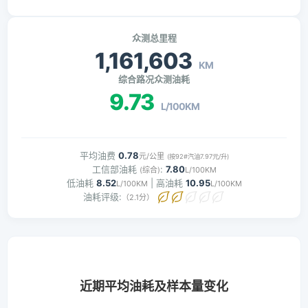
众测总里程
1,161,603
KM
综合路况众测油耗
9.73
L/100KM
平均油费
0.78
元/公里
(按92#汽油7.97元/升)
工信部油耗
:
7.80
(综合)
L/100KM
低油耗
8.52
| 高油耗
10.95
L/100KM
L/100KM
油耗评级:
（2.1分）