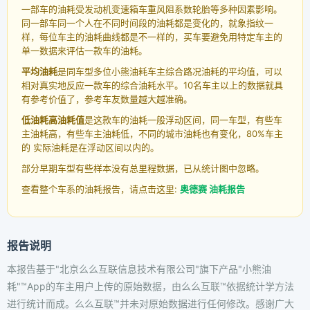
一部车的油耗受发动机变速箱车重风阻系数轮胎等多种因素影响。
同一部车同一个人在不同时间段的油耗都是变化的，就象指纹一
样，每位车主的油耗曲线都是不一样的，买车要避免用特定车主的
单一数据来评估一款车的油耗。
平均油耗
是同车型多位小熊油耗车主综合路况油耗的平均值，可以
相对真实地反应一款车的综合油耗水平。10名车主以上的数据就具
有参考价值了，参考车友数量越大越准确。
低油耗高油耗值
是这款车的油耗一般浮动区间，同一车型，有些车
主油耗高，有些车主油耗低，不同的城市油耗也有变化，80%车主
的 实际油耗是在浮动区间以内的。
部分早期车型有些样本没有总里程数据，已从统计图中忽略。
查看整个车系的油耗报告，请点击这里:
奥德赛 油耗报告
报告说明
本报告基于"北京么么互联信息技术有限公司"旗下产品"小熊油
耗"™App的车主用户上传的原始数据，由么么互联™依据统计学方法
进行统计而成。么么互联™并未对原始数据进行任何修改。感谢广大