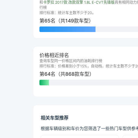
和
卡罗拉 2017款 改款双擎 1.8L E-CVT先锋版
具有相同动力
行榜
排行标准：统计车主数不少于20。
第65名（共149款车型）
价格相近排名
查询车型同一价格区间内的油耗排行榜
排行标准：价格差别小于15%，自动档，统计车主数不少于2
第64名（共868款车型）
相关车型推荐
根据车辆级别和车价为您筛选了一些热门车型供参