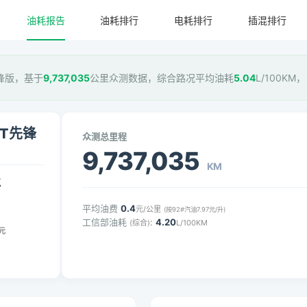
油耗报告
油耗排行
电耗排行
插混排行
T先锋版，基于
9,737,035
公里众测数据，综合路况平均油耗
5.04
L/100KM
VT先锋
众测总里程
9,737,035
KM
气
平均油费
0.4
元/公里
(按92#汽油7.97元/升)
工信部油耗
:
4.20
(综合)
L/100KM
元