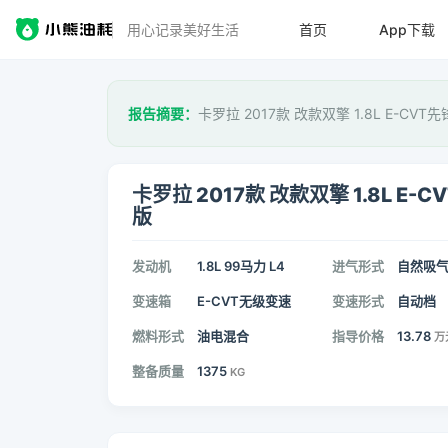
用心记录美好生活
首页
App下载
报告摘要：
卡罗拉 2017款 改款双擎 1.8L E-CV
卡罗拉 2017款 改款双擎 1.8L E-C
版
发动机
1.8L 99马力 L4
进气形式
自然吸
变速箱
E-CVT无级变速
变速形式
自动档
燃料形式
油电混合
指导价格
13.78
万
整备质量
1375
KG