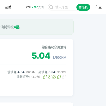
帮助
车主
7.97
92#
查油耗
元/升
， 油耗评级
4星
。
综合路况众测油耗
5.04
L/100KM
低油耗
4.54
| 高油耗
5.54
L/100KM
L/100KM
油耗评级:
（4.2分）