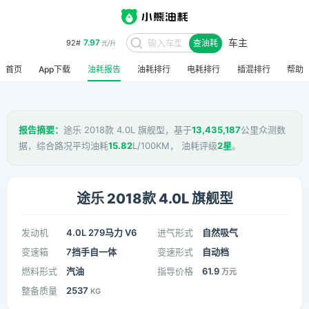
车主
7.97
92#
查油耗
元/升
首页
App下载
油耗报告
油耗排行
电耗排行
插混排行
帮助
报告摘要：
途乐 2018款 4.0L 旗舰型，基于
13,435,187
公里众测数
据，综合路况平均油耗
15.82
L/100KM， 油耗评级
2星
。
途乐 2018款 4.0L 旗舰型
发动机
4.0L 279马力 V6
进气形式
自然吸气
变速箱
7挡手自一体
变速形式
自动档
燃料形式
汽油
指导价格
61.9
万元
整备质量
2537
KG