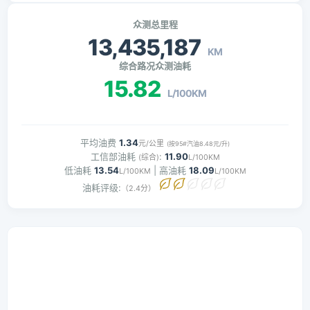
众测总里程
13,435,187
KM
综合路况众测油耗
15.82
L/100KM
平均油费
1.34
元/公里
(按95#汽油8.48元/升)
工信部油耗
:
11.90
(综合)
L/100KM
低油耗
13.54
| 高油耗
18.09
L/100KM
L/100KM
油耗评级:
（2.4分）