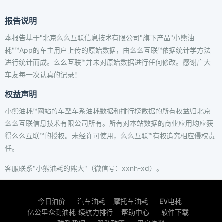
报告说明
本报告基于"北京么么互联信息技术有限公司"旗下产品"小熊油
耗"™App的车主用户上传的原始数据，由么么互联™依据统计学方法
进行统计而成。么么互联™并未对原始数据进行任何修改。感谢广大
车友每一次认真的记录！
权益声明
小熊油耗™网站的车型车系油耗数据和排行榜数据的所有权益归北京
么么互联信息技术有限公司所有。所有对本站数据的商业应用均应获
得么么互联™的授权。未经许可使用，么么互联™有权追究相应侵权责
任。
客服联系"小熊油耗的熊大"（微信号：xxnh-xd）。
今日油价
汽车油耗
摩托车油耗
EV电耗
亿公里众测油耗
续航力排行
帮助中心
软件下载