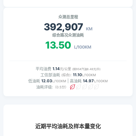
众测总里程
392,907
KM
综合路况众测油耗
13.50
L/100KM
平均油费
1.14
元/公里
(按95#汽油8.48元/升)
工信部油耗
:
11.10
(综合)
L/100KM
低油耗
12.03
| 高油耗
14.97
L/100KM
L/100KM
油耗评级:
（0.5分）