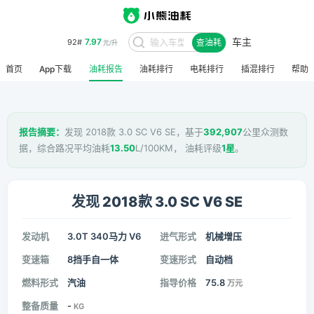
车主
7.97
92#
查油耗
元/升
8.48
95#
元/升
首页
App下载
油耗报告
油耗排行
电耗排行
插混排行
帮助
报告摘要：
发现 2018款 3.0 SC V6 SE，基于
392,907
公里众测数
据，综合路况平均油耗
13.50
L/100KM， 油耗评级
1星
。
发现 2018款 3.0 SC V6 SE
发动机
3.0T 340马力 V6
进气形式
机械增压
变速箱
8挡手自一体
变速形式
自动档
燃料形式
汽油
指导价格
75.8
万元
整备质量
-
KG