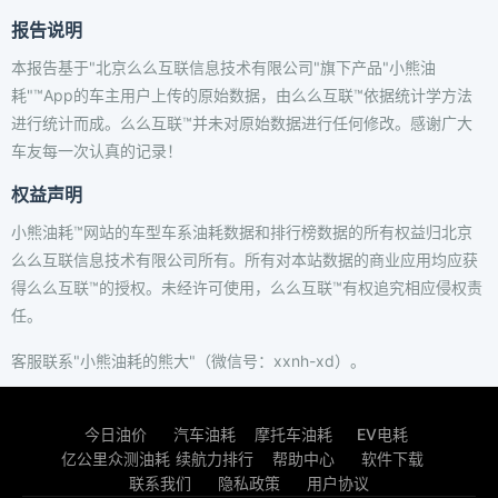
报告说明
本报告基于"北京么么互联信息技术有限公司"旗下产品"小熊油
耗"™App的车主用户上传的原始数据，由么么互联™依据统计学方法
进行统计而成。么么互联™并未对原始数据进行任何修改。感谢广大
车友每一次认真的记录！
权益声明
小熊油耗™网站的车型车系油耗数据和排行榜数据的所有权益归北京
么么互联信息技术有限公司所有。所有对本站数据的商业应用均应获
得么么互联™的授权。未经许可使用，么么互联™有权追究相应侵权责
任。
客服联系"小熊油耗的熊大"（微信号：xxnh-xd）。
今日油价
汽车油耗
摩托车油耗
EV电耗
亿公里众测油耗
续航力排行
帮助中心
软件下载
联系我们
隐私政策
用户协议