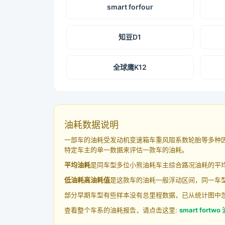
smart forfour
知豆D1
全球鹰K12
油耗数据说明
一部车的油耗受发动机变速箱车重风阻系数轮胎等多种
特定车主的单一数据来评估一款车的油耗。
平均油耗
是同车型多位小熊油耗车主综合路况油耗的平
低油耗高油耗值
是这款车的油耗一般浮动区间，同一车型
部分早期车型有些样本没有总里程数据，已从统计图中
查看整个车系的油耗报告，请点击这里:
smart fortw