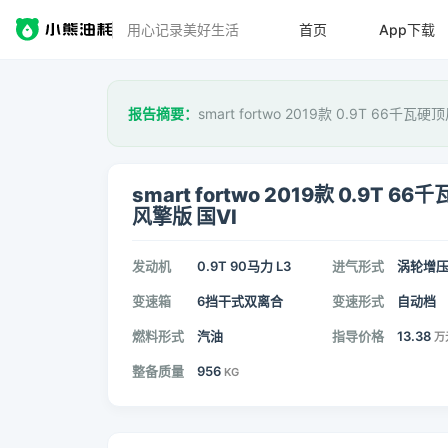
用心记录美好生活
首页
App下载
报告摘要：
smart fortwo 2019款 0.9T 66千
smart fortwo 2019款 0.9T 66
风擎版 国VI
发动机
0.9T 90马力 L3
进气形式
涡轮增
变速箱
6挡干式双离合
变速形式
自动档
燃料形式
汽油
指导价格
13.38
万
整备质量
956
KG