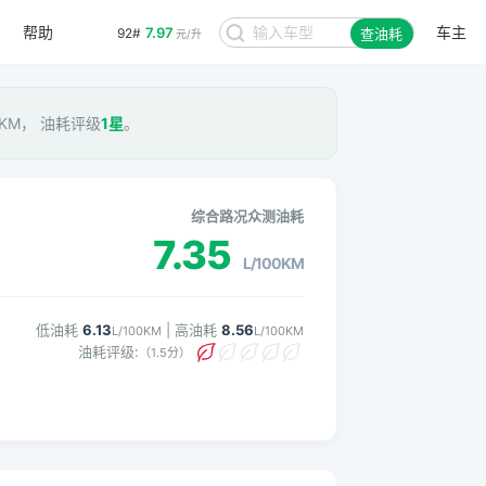
7.97
92#
元/升
帮助
车主
查油耗
8.48
95#
元/升
00KM， 油耗评级
1星
。
综合路况众测油耗
7.35
L/100KM
低油耗
6.13
| 高油耗
8.56
L/100KM
L/100KM
油耗评级:
（1.5分）