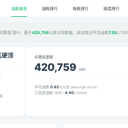
油耗报告
油耗排行
电耗排行
插混排行
瓦硬顶风擎版 国VI，基于
420,759
公里众测数据，综合路况平均油耗
7.35
L/1
千瓦硬顶
众测总里程
420,759
KM
压
平均油费
0.62
元/公里
(按95#汽油8.48元/升)
工信部油耗
:
4.40
(综合)
L/100KM
元