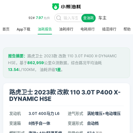
车主
7.97
92#
查油耗
元/升
首页
App下载
油耗报告
油耗排行
电耗排行
插混排行
帮助
报告摘要：
路虎卫士 2023款 改款 110 3.0T P400 X-DYNAMIC
HSE，基于
862,959
公里众测数据，综合路况平均油耗
13.54
L/100KM， 油耗评级
1星
。
路虎卫士 2023款 改款 110 3.0T P400 X-
DYNAMIC HSE
发动机
3.0T 400马力 L6
进气形式
涡轮增压+电动增压
变速箱
8挡手自一体
变速形式
自动档