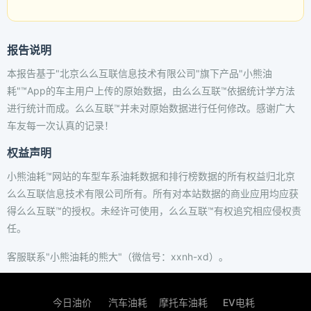
报告说明
本报告基于"北京么么互联信息技术有限公司"旗下产品"小熊油
耗"™App的车主用户上传的原始数据，由么么互联™依据统计学方法
进行统计而成。么么互联™并未对原始数据进行任何修改。感谢广大
车友每一次认真的记录！
权益声明
小熊油耗™网站的车型车系油耗数据和排行榜数据的所有权益归北京
么么互联信息技术有限公司所有。所有对本站数据的商业应用均应获
得么么互联™的授权。未经许可使用，么么互联™有权追究相应侵权责
任。
客服联系"小熊油耗的熊大"（微信号：xxnh-xd）。
今日油价
汽车油耗
摩托车油耗
EV电耗