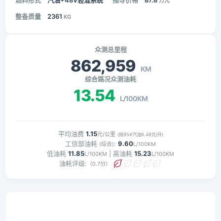
燃料形式
汽油+48V轻混系统
指导价格
87.8
万元
整备质量
2361
KG
众测总里程
862,959
KM
综合路况众测油耗
13.54
L/100KM
平均油费
1.15
元/公里
(按95#汽油8.48元/升)
工信部油耗
:
9.60
(综合)
L/100KM
低油耗
11.85
| 高油耗
15.23
L/100KM
L/100KM
油耗评级:
（0.7分）