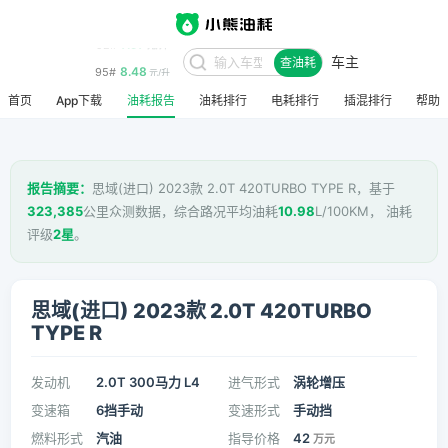
车主
8.48
95#
查油耗
元/升
首页
App下载
油耗报告
油耗排行
电耗排行
插混排行
帮助
报告摘要：
思域(进口) 2023款 2.0T 420TURBO TYPE R，基于
323,385
公里众测数据，综合路况平均油耗
10.98
L/100KM， 油耗
评级
2星
。
思域(进口) 2023款 2.0T 420TURBO
TYPE R
发动机
2.0T 300马力 L4
进气形式
涡轮增压
变速箱
6挡手动
变速形式
手动挡
燃料形式
汽油
指导价格
42
万元