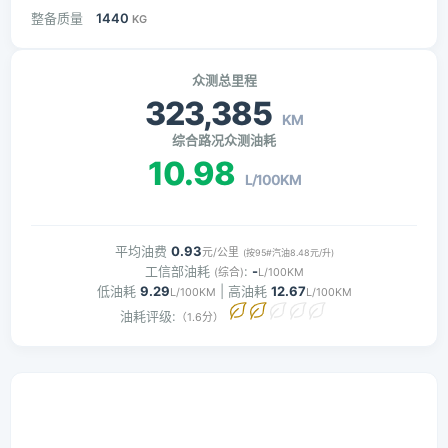
整备质量
1440
KG
众测总里程
323,385
KM
综合路况众测油耗
10.98
L/100KM
平均油费
0.93
元/公里
(按95#汽油8.48元/升)
工信部油耗
:
-
(综合)
L/100KM
低油耗
9.29
| 高油耗
12.67
L/100KM
L/100KM
油耗评级:
（1.6分）