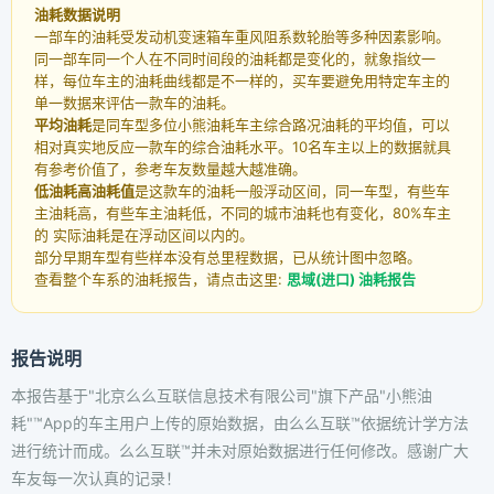
油耗数据说明
一部车的油耗受发动机变速箱车重风阻系数轮胎等多种因素影响。
同一部车同一个人在不同时间段的油耗都是变化的，就象指纹一
样，每位车主的油耗曲线都是不一样的，买车要避免用特定车主的
单一数据来评估一款车的油耗。
平均油耗
是同车型多位小熊油耗车主综合路况油耗的平均值，可以
相对真实地反应一款车的综合油耗水平。10名车主以上的数据就具
有参考价值了，参考车友数量越大越准确。
低油耗高油耗值
是这款车的油耗一般浮动区间，同一车型，有些车
主油耗高，有些车主油耗低，不同的城市油耗也有变化，80%车主
的 实际油耗是在浮动区间以内的。
部分早期车型有些样本没有总里程数据，已从统计图中忽略。
查看整个车系的油耗报告，请点击这里:
思域(进口) 油耗报告
报告说明
本报告基于"北京么么互联信息技术有限公司"旗下产品"小熊油
耗"™App的车主用户上传的原始数据，由么么互联™依据统计学方法
进行统计而成。么么互联™并未对原始数据进行任何修改。感谢广大
车友每一次认真的记录！