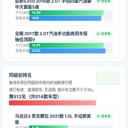
驭胜S350 2016款 2.0T 手动四驱汽油豪
51 位车友
华天窗版5座
平均油耗
10.89
整备质量
1916
全顺 2017款 2.0T汽油多功能商用车短
33 位车友
轴低顶国V
平均油耗
10.91
整备质量
2030
同级别排名
查询车型在同级别车型内的油耗排行榜
排行标准：紧凑型车, 手动挡, 统计车主数不少于20。
第512名（共514款车型）
马自达3 昂克赛拉 2021款 1.5L 手动质美
37 位车友
版
平均油耗
5.78