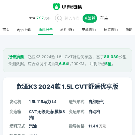
车主
7.97
92#
查油耗
元/升
首页
App下载
油耗报告
油耗排行
电耗排行
插混排行
帮助
报告摘要：
起亚K3 2024款 1.5L CVT舒适优享版，基于
86,039
公里
众测数据，综合路况平均油耗
6.54
L/100KM， 油耗评级
5星
。
起亚K3 2024款 1.5L CVT舒适优享版
发动机
1.5L 115马力 L4
进气形式
自然吸气
变速箱
CVT无级变速(模拟8
变速形式
自动档
挡)
燃料形式
汽油
指导价格
11.44
万元