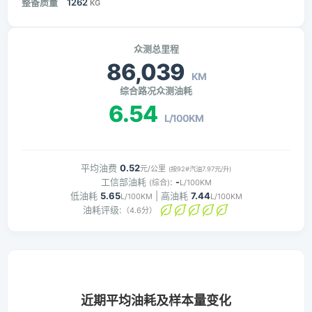
整备质量
1262
KG
众测总里程
86,039
KM
综合路况众测油耗
6.54
L/100KM
平均油费
0.52
元/公里
(按92#汽油7.97元/升)
工信部油耗
:
-
(综合)
L/100KM
低油耗
5.65
| 高油耗
7.44
L/100KM
L/100KM
油耗评级:
（4.6分）