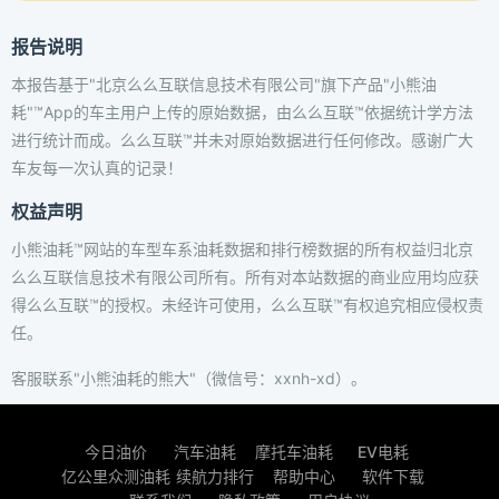
报告说明
本报告基于"北京么么互联信息技术有限公司"旗下产品"小熊油
耗"™App的车主用户上传的原始数据，由么么互联™依据统计学方法
进行统计而成。么么互联™并未对原始数据进行任何修改。感谢广大
车友每一次认真的记录！
权益声明
小熊油耗™网站的车型车系油耗数据和排行榜数据的所有权益归北京
么么互联信息技术有限公司所有。所有对本站数据的商业应用均应获
得么么互联™的授权。未经许可使用，么么互联™有权追究相应侵权责
任。
客服联系"小熊油耗的熊大"（微信号：xxnh-xd）。
今日油价
汽车油耗
摩托车油耗
EV电耗
亿公里众测油耗
续航力排行
帮助中心
软件下载