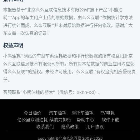
本报告基于"北京么么互联信息技术有限公司"旗下产品"小熊油
耗"™App的车主用户上传的原始数据，由么么互联™依据统计学方法
进行统计而成。么么互联™并未对原始数据进行任何修改。感谢广大
车友每一次认真的记录！
权益声明
小熊油耗™网站的车型车系油耗数据和排行榜数据的所有权益归北京
么么互联信息技术有限公司所有。所有对本站数据的商业应用均应获
得么么互联™的授权。未经许可使用，么么互联™有权追究相应侵权责
任。
客服联系"小熊油耗的熊大"（微信号：xxnh-xd）。
今日油价
汽车油耗
摩托车油耗
EV电耗
亿公里众测油耗
续航力排行
帮助中心
软件下载
联系我们
隐私政策
用户协议
copyright ©北京么么互联 2009-2026