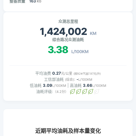
整备质量
163
KG
众测总里程
1,424,002
KM
综合路况众测油耗
3.38
L/100KM
平均油费
0.27
元/公里
(按92#汽油7.97元/升)
工信部油耗
:
-
(综合)
L/100KM
低油耗
3.09
| 高油耗
3.66
L/100KM
L/100KM
油耗评级:
（4.2分）