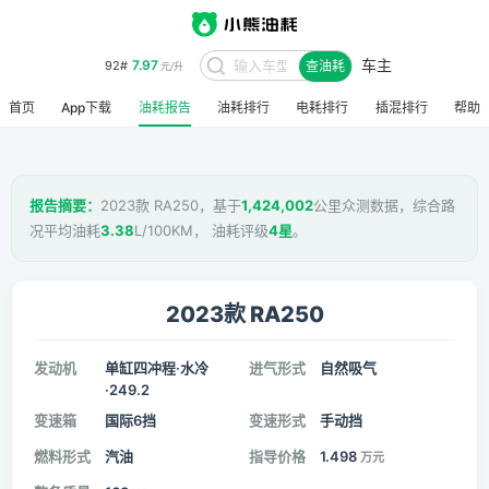
车主
7.97
92#
查油耗
元/升
首页
App下载
油耗报告
油耗排行
电耗排行
插混排行
帮助
报告摘要：
2023款 RA250，基于
1,424,002
公里众测数据，综合路
况平均油耗
3.38
L/100KM， 油耗评级
4星
。
2023款 RA250
发动机
单缸四冲程·水冷
进气形式
自然吸气
·249.2
变速箱
国际6挡
变速形式
手动挡
燃料形式
汽油
指导价格
1.498
万元