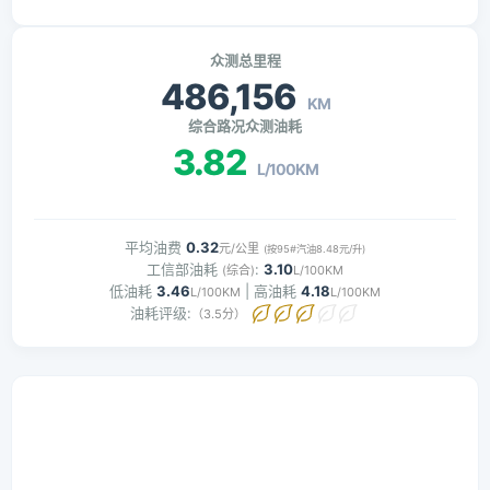
众测总里程
486,156
KM
综合路况众测油耗
3.82
L/100KM
平均油费
0.32
元/公里
(按95#汽油8.48元/升)
工信部油耗
:
3.10
(综合)
L/100KM
低油耗
3.46
| 高油耗
4.18
L/100KM
L/100KM
油耗评级:
（3.5分）