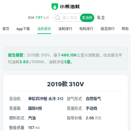
车主
7.97
92#
查油耗
元/升
首页
App下载
油耗报告
油耗排行
电耗排行
插混排行
帮助
报告摘要：
2019款 310V，基于
486,156
公里众测数据，综合路况平
均油耗
3.82
L/100KM， 油耗评级
3星
。
2019款 310V
发动机
单缸四冲程·水冷·312
进气形式
自然吸气
变速箱
国际6挡
变速形式
手动挡
燃料形式
汽油
指导价格
2.68
万元
整备质量
157
KG