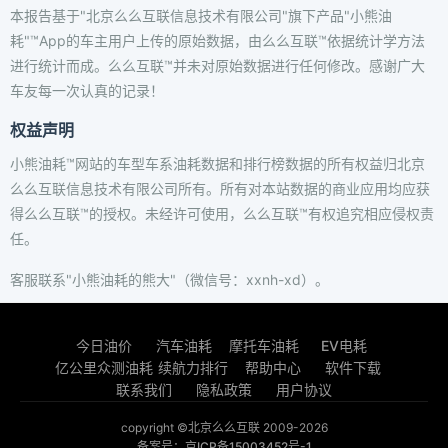
本报告基于"北京么么互联信息技术有限公司"旗下产品"小熊油
耗"™App的车主用户上传的原始数据，由么么互联™依据统计学方法
进行统计而成。么么互联™并未对原始数据进行任何修改。感谢广大
车友每一次认真的记录！
权益声明
小熊油耗™网站的车型车系油耗数据和排行榜数据的所有权益归北京
么么互联信息技术有限公司所有。所有对本站数据的商业应用均应获
得么么互联™的授权。未经许可使用，么么互联™有权追究相应侵权责
任。
客服联系"小熊油耗的熊大"（微信号：xxnh-xd）。
今日油价
汽车油耗
摩托车油耗
EV电耗
亿公里众测油耗
续航力排行
帮助中心
软件下载
联系我们
隐私政策
用户协议
copyright ©北京么么互联 2009-2026
备案号：京ICP备15003452号-1