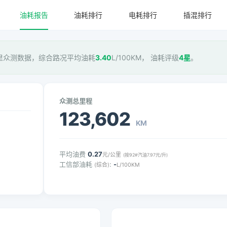
油耗报告
油耗排行
电耗排行
插混排行
里众测数据，综合路况平均油耗
3.40
L/100KM， 油耗评级
4星
。
众测总里程
123,602
KM
平均油费
0.27
元/公里
(按92#汽油7.97元/升)
工信部油耗
:
-
(综合)
L/100KM