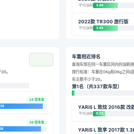
平均油耗
3.44
2022款 TR300 旅行版
平均油耗
3.45
车重相近排名
查询车型在同一车重区间内的油耗排
20。
排行标准：车重在0Kg和0Kg之间(国
车主数不少于20。
第1名（共337款车型）
24 位车友
038
YARiS L 致炫 2016款 
平均油耗
5.73
29 位车友
68
YARiS L 致享 2017款 1