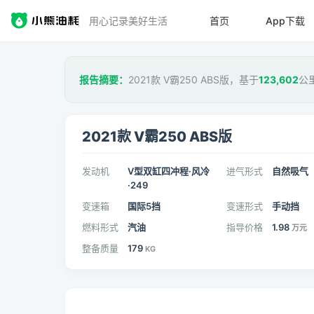
用心记录美好生活
首页
App下载
报告摘要：
2021款 V霸250 ABS版，基于
123,602
公
2021款 V霸250 ABS版
发动机
V型双缸四冲程·风冷
进气形式
自然吸气
·249
变速箱
国际5挡
变速形式
手动挡
燃料形式
汽油
指导价格
1.98
万元
整备质量
179
KG