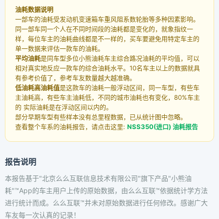
油耗数据说明
一部车的油耗受发动机变速箱车重风阻系数轮胎等多种因素影响。
同一部车同一个人在不同时间段的油耗都是变化的，就象指纹一
样，每位车主的油耗曲线都是不一样的，买车要避免用特定车主的
单一数据来评估一款车的油耗。
平均油耗
是同车型多位小熊油耗车主综合路况油耗的平均值，可以
相对真实地反应一款车的综合油耗水平。10名车主以上的数据就具
有参考价值了，参考车友数量越大越准确。
低油耗高油耗值
是这款车的油耗一般浮动区间，同一车型，有些车
主油耗高，有些车主油耗低，不同的城市油耗也有变化，80%车主
的 实际油耗是在浮动区间以内的。
部分早期车型有些样本没有总里程数据，已从统计图中忽略。
查看整个车系的油耗报告，请点击这里:
NSS350(进口) 油耗报告
报告说明
本报告基于"北京么么互联信息技术有限公司"旗下产品"小熊油
耗"™App的车主用户上传的原始数据，由么么互联™依据统计学方法
进行统计而成。么么互联™并未对原始数据进行任何修改。感谢广大
车友每一次认真的记录！