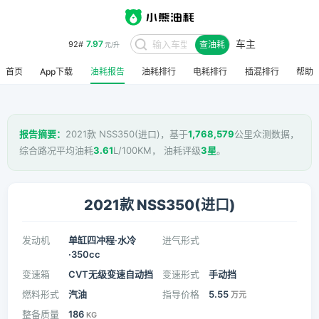
7.97
92#
元/升
车主
8.48
95#
查油耗
元/升
首页
App下载
油耗报告
油耗排行
电耗排行
插混排行
帮助
报告摘要：
2021款 NSS350(进口)，基于
1,768,579
公里众测数据，
综合路况平均油耗
3.61
L/100KM， 油耗评级
3星
。
2021款 NSS350(进口)
发动机
单缸四冲程·水冷
进气形式
·350cc
变速箱
CVT无级变速自动挡
变速形式
手动挡
燃料形式
汽油
指导价格
5.55
万元
整备质量
186
KG