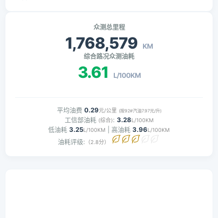
众测总里程
1,768,579
KM
综合路况众测油耗
3.61
L/100KM
平均油费
0.29
元/公里
(按92#汽油7.97元/升)
工信部油耗
:
3.28
(综合)
L/100KM
低油耗
3.25
| 高油耗
3.96
L/100KM
L/100KM
油耗评级:
（2.8分）