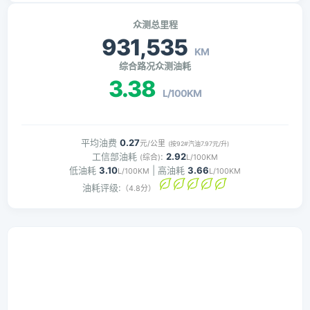
众测总里程
931,535
KM
综合路况众测油耗
3.38
L/100KM
平均油费
0.27
元/公里
(按92#汽油7.97元/升)
工信部油耗
:
2.92
(综合)
L/100KM
低油耗
3.10
| 高油耗
3.66
L/100KM
L/100KM
油耗评级:
（4.8分）