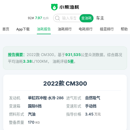
车主
8.48
95#
查油耗
元/升
首页
App下载
油耗报告
油耗排行
电耗排行
插混排行
帮助
报告摘要：
2022款 CM300，基于
931,535
公里众测数据，综合路况
平均油耗
3.38
L/100KM， 油耗评级
5星
。
2022款 CM300
发动机
单缸四冲程·水冷·286
进气形式
自然吸气
变速箱
国际6挡
变速形式
手动挡
燃料形式
汽油
指导价格
3.45
万元
整备质量
170
KG