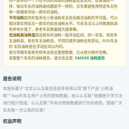
同一部车同一个人在不同时间段的油耗都是变化的，就象指纹一
样，每位车主的油耗曲线都是不一样的，买车要避免用特定车主的
单一数据来评估一款车的油耗。
平均油耗
是同车型多位小熊油耗车主综合路况油耗的平均值，可以
相对真实地反应一款车的综合油耗水平。10名车主以上的数据就具
有参考价值了，参考车友数量越大越准确。
低油耗高油耗值
是这款车的油耗一般浮动区间，同一车型，有些车
主油耗高，有些车主油耗低，不同的城市油耗也有变化，80%车主
的 实际油耗是在浮动区间以内的。
部分早期车型有些样本没有总里程数据，已从统计图中忽略。
查看整个车系的油耗报告，请点击这里:
CM300 油耗报告
报告说明
本报告基于"北京么么互联信息技术有限公司"旗下产品"小熊油
耗"™App的车主用户上传的原始数据，由么么互联™依据统计学方法
进行统计而成。么么互联™并未对原始数据进行任何修改。感谢广大
车友每一次认真的记录！
权益声明