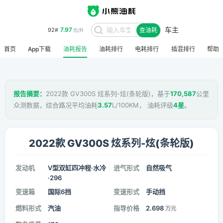
车主
7.97
92#
查油耗
元/升
首页
App下载
油耗报告
油耗排行
电耗排行
插混排行
帮助
报告摘要：
2022款 GV300S 炫系列-炫(条轮版)，基于
170,587
公里
众测数据，综合路况平均油耗
3.57
L/100KM， 油耗评级
4星
。
2022款 GV300S 炫系列-炫(条轮版)
发动机
V型双缸四冲程·水冷
进气形式
自然吸气
·296
变速箱
国际6挡
变速形式
手动挡
燃料形式
汽油
指导价格
2.698
万元