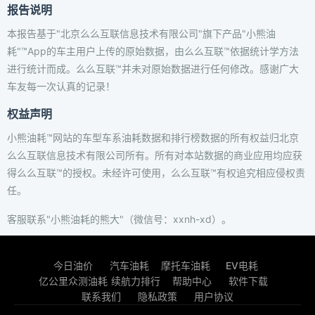
报告说明
本报告基于"北京么么互联信息技术有限公司"旗下产品"小熊油
耗"™App的车主用户上传的原始数据，由么么互联™依据统计学方法
进行统计而成。么么互联™并未对原始数据进行任何修改。感谢广大
车友每一次认真的记录！
权益声明
小熊油耗™网站的车型车系油耗数据和排行榜数据的所有权益归北京
么么互联信息技术有限公司所有。所有对本站数据的商业应用均应获
得么么互联™的授权。未经许可使用，么么互联™有权追究相应侵权责
任。
客服联系"小熊油耗的熊大"（微信号：xxnh-xd）。
今日油价
汽车油耗
摩托车油耗
EV电耗
亿公里众测油耗
续航力排行
帮助中心
软件下载
联系我们
隐私政策
用户协议