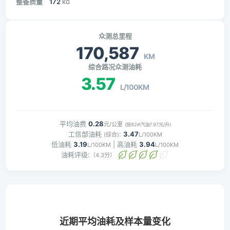
整备质量
172
KG
众测总里程
170,587
KM
综合路况众测油耗
3.57
L/100KM
平均油费
0.28
元/公里
(按92#汽油7.97元/升)
工信部油耗
:
3.47
(综合)
L/100KM
低油耗
3.19
| 高油耗
3.94
L/100KM
L/100KM
油耗评级:
（4.3分）