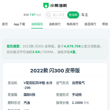
车主
7.97
92#
查油耗
元/升
首页
App下载
油耗报告
油耗排行
电耗排行
插混排行
帮助
报告摘要：
2022款 闪300 皮带版，基于
4,679,708
公里众测数据，
综合路况平均油耗
3.64
L/100KM， 油耗评级
4星
。
2022款 闪300 皮带版
发动机
V型双缸四冲程·水冷
进气形式
自然吸气
·296
变速箱
国际6挡
变速形式
手动挡
燃料形式
汽油
指导价格
2.2999
万元