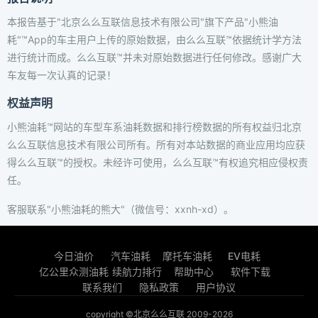
本报告基于"北京么么互联信息技术有限公司"旗下产品"小熊油
耗"™App的车主用户上传的原始数据，由么么互联™依据统计学方法
进行统计而成。么么互联™并未对原始数据进行任何修改。感谢广大
车友每一次认真的记录！
权益声明
小熊油耗™网站的车型车系油耗数据和排行榜数据的所有权益归北京
么么互联信息技术有限公司所有。所有对本站数据的商业应用均应获
得么么互联™的授权。未经许可使用，么么互联™有权追究相应侵权责
任。
客服联系"小熊油耗的熊大"（微信号：xxnh-xd）。
今日油价
汽车油耗
摩托车油耗
EV电耗
亿公里众测油耗
续航力排行
帮助中心
软件下载
联系我们
隐私政策
用户协议
copyright ©北京么么互联 2009-2026