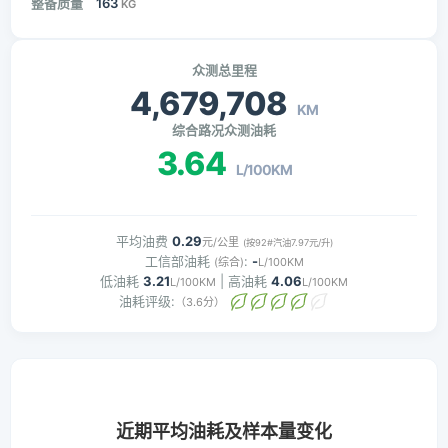
整备质量
163
KG
众测总里程
4,679,708
KM
综合路况众测油耗
3.64
L/100KM
平均油费
0.29
元/公里
(按92#汽油7.97元/升)
工信部油耗
:
-
(综合)
L/100KM
低油耗
3.21
| 高油耗
4.06
L/100KM
L/100KM
油耗评级:
（3.6分）