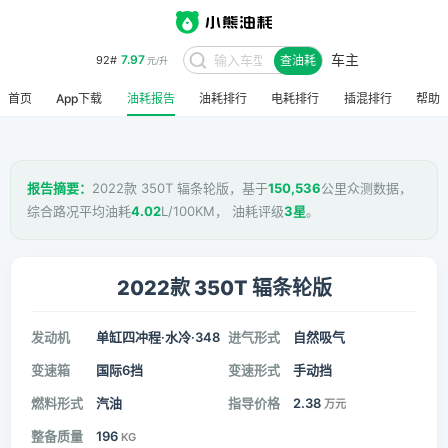
车主
7.97
92#
查油耗
元/升
首页
App下载
油耗报告
油耗排行
电耗排行
插混排行
帮助
报告摘要：
2022款 350T 辐条轮版，基于
150,536
公里众测数据，
综合路况平均油耗
4.02
L/100KM， 油耗评级
3星
。
2022款 350T 辐条轮版
发动机
单缸四冲程·水冷·348
进气形式
自然吸气
变速箱
国际6挡
变速形式
手动挡
燃料形式
汽油
指导价格
2.38
万元
整备质量
196
KG