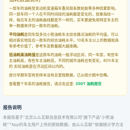
一部车的油耗受发动机变速箱车重风阻系数轮胎等多种因素影响。
同一部车同一个人在不同时间段的油耗都是变化的，就象指纹一
样，每位车主的油耗曲线都是不一样的，买车要避免用特定车主的
单一数据来评估一款车的油耗。
平均油耗
是同车型多位小熊油耗车主综合路况油耗的平均值，可以
相对真实地反应一款车的综合油耗水平。10名车主以上的数据就具
有参考价值了，参考车友数量越大越准确。
低油耗高油耗值
是这款车的油耗一般浮动区间，同一车型，有些车
主油耗高，有些车主油耗低，不同的城市油耗也有变化，80%车主
的 实际油耗是在浮动区间以内的。
部分早期车型有些样本没有总里程数据，已从统计图中忽略。
查看整个车系的油耗报告，请点击这里:
350T 油耗报告
报告说明
本报告基于"北京么么互联信息技术有限公司"旗下产品"小熊油
耗"™App的车主用户上传的原始数据，由么么互联™依据统计学方法