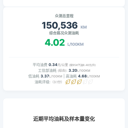
众测总里程
150,536
KM
综合路况众测油耗
4.02
L/100KM
平均油费
0.34
元/公里
(按95#汽油8.48元/升)
工信部油耗
:
3.20
(综合)
L/100KM
低油耗
3.37
| 高油耗
4.68
L/100KM
L/100KM
油耗评级:
（3.1分）