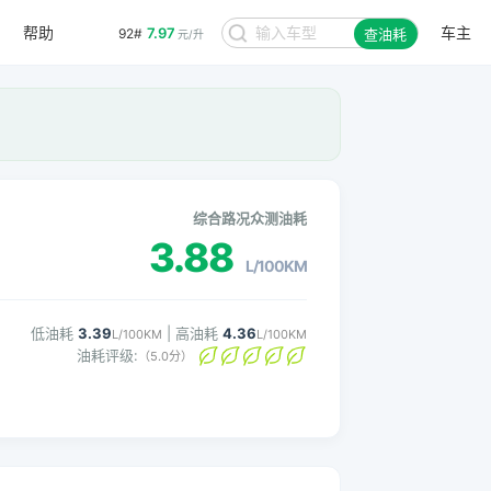
帮助
车主
7.97
92#
查油耗
元/升
综合路况众测油耗
3.88
L/100KM
低油耗
3.39
| 高油耗
4.36
L/100KM
L/100KM
油耗评级:
（5.0分）