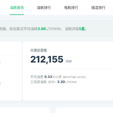
油耗报告
油耗排行
电耗排行
插混排行
数据，综合路况平均油耗
3.88
L/100KM， 油耗评级
5星
。
众测总里程
212,155
KM
气
平均油费
0.33
元/公里
(按95#汽油8.48元/升)
工信部油耗
:
3.20
(综合)
L/100KM
元