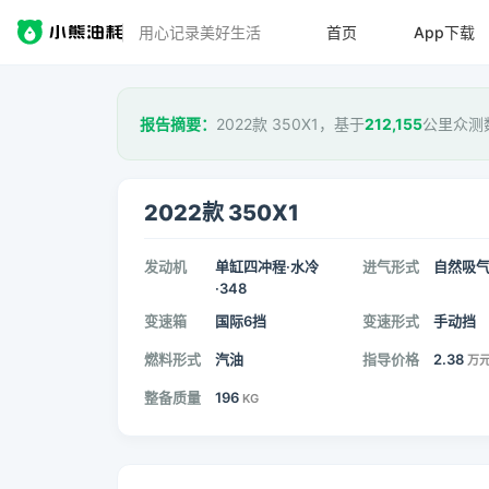
用心记录美好生活
首页
App下载
报告摘要：
2022款 350X1，基于
212,155
公里众测
2022款 350X1
发动机
单缸四冲程·水冷
进气形式
自然吸
·348
变速箱
国际6挡
变速形式
手动挡
燃料形式
汽油
指导价格
2.38
万
整备质量
196
KG