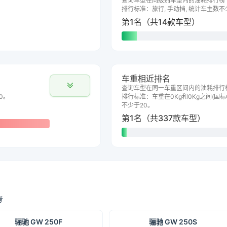
查询车型在同级别车型内的油耗排行榜
排行标准：旅行, 手动挡, 统计车主数不
第1名（共14款车型）
车重相近排名
查询车型在同一车重区间内的油耗排行
0。
排行标准：车重在0Kg和0Kg之间(国标G
不少于20。
第1名（共337款车型）
考
骊驰 GW 250F
骊驰 GW 250S