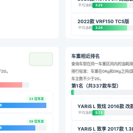
平均油耗
3.23
2022款 VRF150 TCS版
平均油耗
3.24
车重相近排名
查询车型在同一车重区间内的油耗排
20。
排行标准：车重在0Kg和0Kg之间(国
车主数不少于20。
第1名（共337款车型）
23 位车友
8
YARiS L 致炫 2016款 
平均油耗
5.73
59 位车友
8
YARiS L 致享 2017款 1