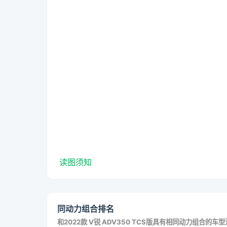
读图须知
同动力组合排名
和
2022款 V锐 ADV350 TCS版
具有相同动力组合的车型