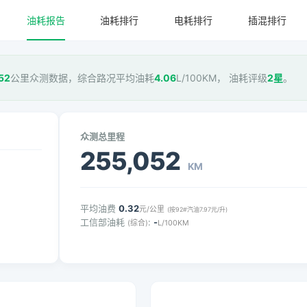
油耗报告
油耗排行
电耗排行
插混排行
52
公里众测数据，综合路况平均油耗
4.06
L/100KM， 油耗评级
2星
。
众测总里程
255,052
KM
平均油费
0.32
元/公里
(按92#汽油7.97元/升)
工信部油耗
:
-
(综合)
L/100KM