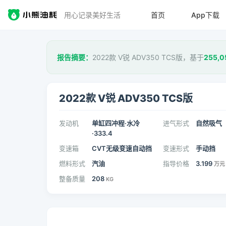
用心记录美好生活
首页
App下载
报告摘要：
2022款 V锐 ADV350 TCS版，基于
255,0
2022款 V锐 ADV350 TCS版
发动机
单缸四冲程·水冷
进气形式
自然吸气
·333.4
变速箱
CVT无级变速自动挡
变速形式
手动挡
燃料形式
汽油
指导价格
3.199
万元
整备质量
208
KG