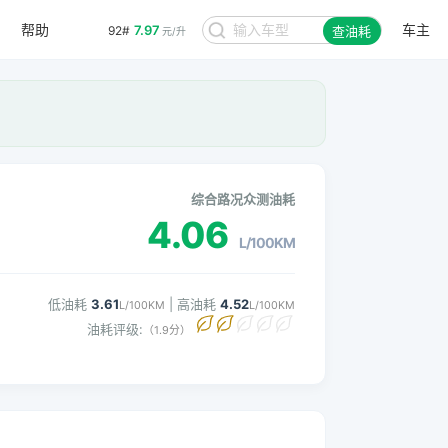
帮助
车主
7.97
92#
查油耗
元/升
综合路况众测油耗
4.06
L/100KM
低油耗
3.61
| 高油耗
4.52
L/100KM
L/100KM
油耗评级:
（1.9分）