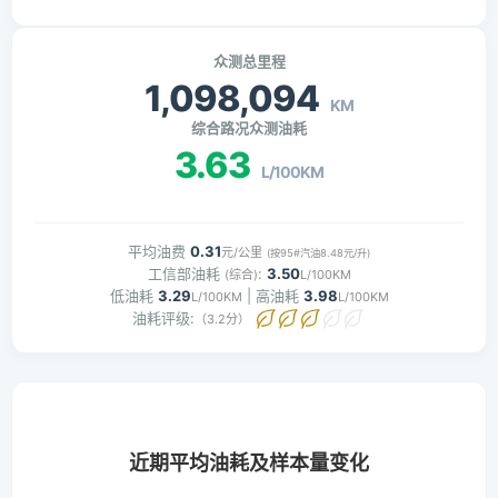
众测总里程
1,098,094
KM
综合路况众测油耗
3.63
L/100KM
平均油费
0.31
元/公里
(按95#汽油8.48元/升)
工信部油耗
:
3.50
(综合)
L/100KM
低油耗
3.29
| 高油耗
3.98
L/100KM
L/100KM
油耗评级:
（3.2分）