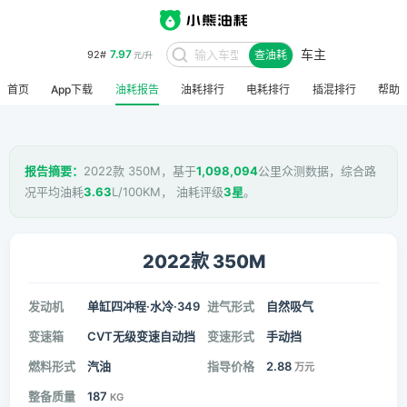
车主
7.97
92#
查油耗
元/升
首页
App下载
油耗报告
油耗排行
电耗排行
插混排行
帮助
报告摘要：
2022款 350M，基于
1,098,094
公里众测数据，综合路
况平均油耗
3.63
L/100KM， 油耗评级
3星
。
2022款 350M
发动机
单缸四冲程·水冷·349
进气形式
自然吸气
变速箱
CVT无级变速自动挡
变速形式
手动挡
燃料形式
汽油
指导价格
2.88
万元
整备质量
187
KG