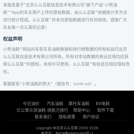
本报告基于"北京么么互联信息技术有限公司"旗下产品"小熊油
耗"™App的车主用户上传的原始数据，由么么互联™依据统计学方法
进行统计而成。么么互联™并未对原始数据进行任何修改。感谢广大
车友每一次认真的记录！
权益声明
小熊油耗™网站的车型车系油耗数据和排行榜数据的所有权益归北京
么么互联信息技术有限公司所有。所有对本站数据的商业应用均应获
得么么互联™的授权。未经许可使用，么么互联™有权追究相应侵权责
任。
客服联系"小熊油耗的熊大"（微信号：xxnh-xd）。
今日油价
汽车油耗
摩托车油耗
EV电耗
亿公里众测油耗
续航力排行
帮助中心
软件下载
联系我们
隐私政策
用户协议
copyright ©北京么么互联 2009-2026
备案号：京ICP备15003452号-1