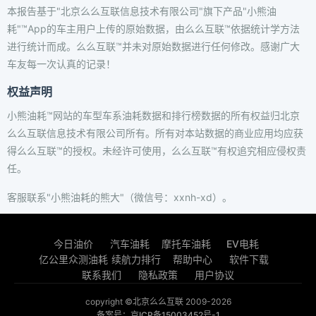
本报告基于"北京么么互联信息技术有限公司"旗下产品"小熊油
耗"™App的车主用户上传的原始数据，由么么互联™依据统计学方法
进行统计而成。么么互联™并未对原始数据进行任何修改。感谢广大
车友每一次认真的记录！
权益声明
小熊油耗™网站的车型车系油耗数据和排行榜数据的所有权益归北京
么么互联信息技术有限公司所有。所有对本站数据的商业应用均应获
得么么互联™的授权。未经许可使用，么么互联™有权追究相应侵权责
任。
客服联系"小熊油耗的熊大"（微信号：xxnh-xd）。
今日油价
汽车油耗
摩托车油耗
EV电耗
亿公里众测油耗
续航力排行
帮助中心
软件下载
联系我们
隐私政策
用户协议
copyright ©北京么么互联 2009-2026
备案号：京ICP备15003452号-1