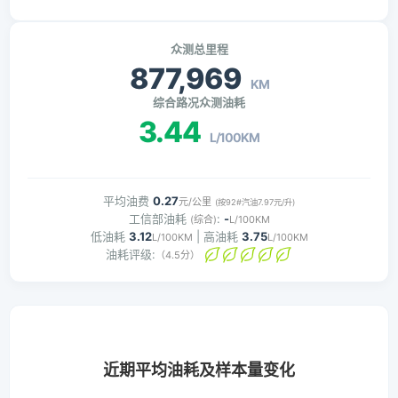
众测总里程
877,969
KM
综合路况众测油耗
3.44
L/100KM
平均油费
0.27
元/公里
(按92#汽油7.97元/升)
工信部油耗
:
-
(综合)
L/100KM
低油耗
3.12
| 高油耗
3.75
L/100KM
L/100KM
油耗评级:
（4.5分）