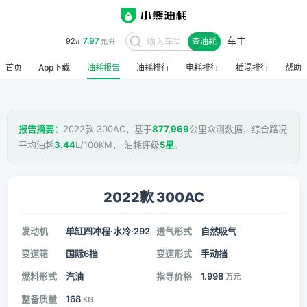
车主
7.97
92#
查油耗
元/升
首页
App下载
油耗报告
油耗排行
电耗排行
插混排行
帮助
报告摘要：
2022款 300AC，基于
877,969
公里众测数据，综合路况
平均油耗
3.44
L/100KM， 油耗评级
5星
。
2022款 300AC
发动机
单缸四冲程·水冷·292
进气形式
自然吸气
变速箱
国际6挡
变速形式
手动挡
燃料形式
汽油
指导价格
1.998
万元
整备质量
168
KG