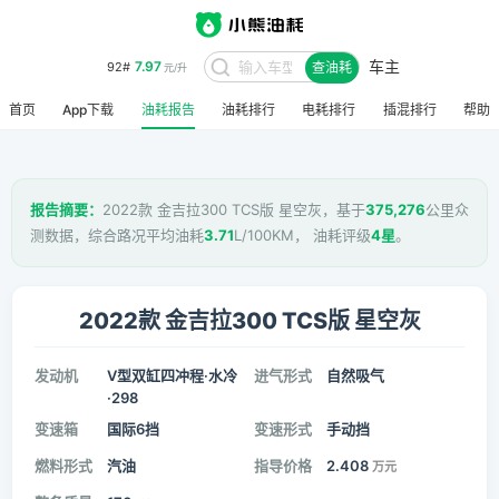
车主
7.97
92#
查油耗
元/升
首页
App下载
油耗报告
油耗排行
电耗排行
插混排行
帮助
报告摘要：
2022款 金吉拉300 TCS版 星空灰，基于
375,276
公里众
测数据，综合路况平均油耗
3.71
L/100KM， 油耗评级
4星
。
2022款 金吉拉300 TCS版 星空灰
发动机
V型双缸四冲程·水冷
进气形式
自然吸气
·298
变速箱
国际6挡
变速形式
手动挡
燃料形式
汽油
指导价格
2.408
万元