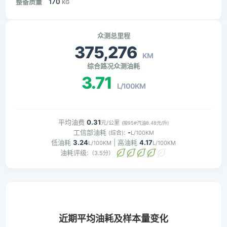
整备质量
170
KG
众测总里程
375,276
KM
综合路况众测油耗
3.71
L/100KM
平均油费
0.31
元/公里
(按95#汽油8.48元/升)
工信部油耗
:
-
(综合)
L/100KM
低油耗
3.24
| 高油耗
4.17
L/100KM
L/100KM
油耗评级:
（3.5分）