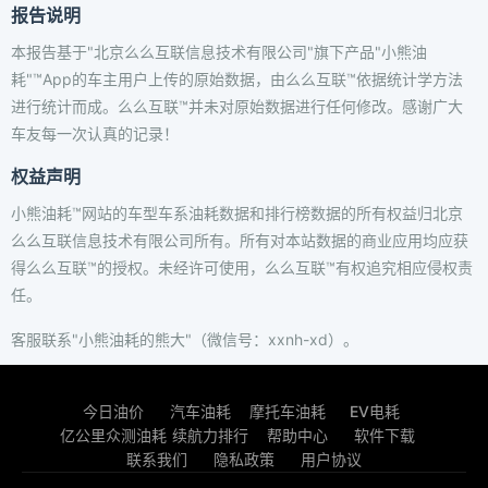
报告说明
本报告基于"北京么么互联信息技术有限公司"旗下产品"小熊油
耗"™App的车主用户上传的原始数据，由么么互联™依据统计学方法
进行统计而成。么么互联™并未对原始数据进行任何修改。感谢广大
车友每一次认真的记录！
权益声明
小熊油耗™网站的车型车系油耗数据和排行榜数据的所有权益归北京
么么互联信息技术有限公司所有。所有对本站数据的商业应用均应获
得么么互联™的授权。未经许可使用，么么互联™有权追究相应侵权责
任。
客服联系"小熊油耗的熊大"（微信号：xxnh-xd）。
今日油价
汽车油耗
摩托车油耗
EV电耗
亿公里众测油耗
续航力排行
帮助中心
软件下载
联系我们
隐私政策
用户协议