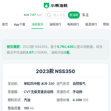
车主
7.97
92#
查油耗
元/升
首页
App下载
油耗报告
油耗排行
电耗排行
插混排行
帮助
报告摘要：
2023款 NSS350，基于
5,792,420
公里众测数据，综合
路况平均油耗
3.67
L/100KM， 油耗评级
3星
。
2023款 NSS350
发动机
单缸四冲程·水冷·330
进气形式
自然吸气
变速箱
CVT无级变速自动挡
变速形式
手动挡
燃料形式
汽油
指导价格
4.088
万元
整备质量
185
KG