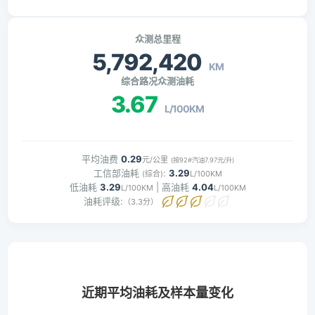
众测总里程
5,792,420
KM
综合路况众测油耗
3.67
L/100KM
平均油费
0.29
元/公里
(按92#汽油7.97元/升)
工信部油耗
:
3.29
(综合)
L/100KM
低油耗
3.29
| 高油耗
4.04
L/100KM
L/100KM
油耗评级:
（3.3分）