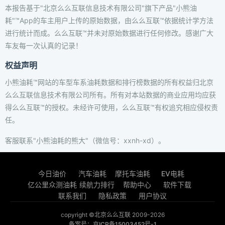
本报告基于"北京么么互联信息技术有限公司"旗下产品"小熊油
耗"™App的车主用户上传的原始数据，由么么互联™依据统计学方法
进行统计而成。么么互联™并未对原始数据进行任何修改。感谢广大
车友每一次认真的记录！
权益声明
小熊油耗™网站的车型车系油耗数据和排行榜数据的所有权益归北京
么么互联信息技术有限公司所有。所有对本站数据的商业应用均应获
得么么互联™的授权。未经许可使用，么么互联™有权追究相应侵权责
任。
客服联系"小熊油耗的熊大"（微信号：xxnh-xd）。
今日油价
汽车油耗
摩托车油耗
EV电耗
亿公里众测油耗
续航力排行
帮助中心
软件下载
联系我们
隐私政策
用户协议
copyright ©北京么么互联 2009-2026
备案号：京ICP备15003452号-1