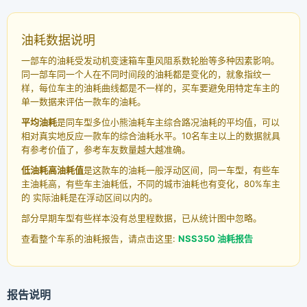
油耗数据说明
一部车的油耗受发动机变速箱车重风阻系数轮胎等多种因素影响。
同一部车同一个人在不同时间段的油耗都是变化的，就象指纹一
样，每位车主的油耗曲线都是不一样的，买车要避免用特定车主的
单一数据来评估一款车的油耗。
平均油耗
是同车型多位小熊油耗车主综合路况油耗的平均值，可以
相对真实地反应一款车的综合油耗水平。10名车主以上的数据就具
有参考价值了，参考车友数量越大越准确。
低油耗高油耗值
是这款车的油耗一般浮动区间，同一车型，有些车
主油耗高，有些车主油耗低，不同的城市油耗也有变化，80%车主
的 实际油耗是在浮动区间以内的。
部分早期车型有些样本没有总里程数据，已从统计图中忽略。
查看整个车系的油耗报告，请点击这里:
NSS350 油耗报告
报告说明