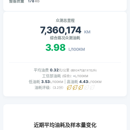
整备质量
178
KG
众测总里程
7,360,174
KM
综合路况众测油耗
3.98
L/100KM
平均油费
0.32
元/公里
(按92#汽油7.97元/升)
工信部油耗
:
-
(综合)
L/100KM
低油耗
3.53
| 高油耗
4.43
L/100KM
L/100KM
油耗评级:
（3.2分）