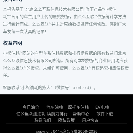
本报告基于"北京么么互联信息技术有限公司"旗下产品"小熊油
耗"™App的车主用户上传的原始数据，由么么互联™依据统计学方法
进行统计而成。么么互联™并未对原始数据进行任何修改。感谢广大
车友每一次认真的记录！
权益声明
小熊油耗™网站的车型车系油耗数据和排行榜数据的所有权益归北京
么么互联信息技术有限公司所有。所有对本站数据的商业应用均应获
得么么互联™的授权。未经许可使用，么么互联™有权追究相应侵权责
任。
客服联系"小熊油耗的熊大"（微信号：xxnh-xd）。
今日油价
汽车油耗
摩托车油耗
EV电耗
亿公里众测油耗
续航力排行
帮助中心
软件下载
联系我们
隐私政策
用户协议
copyright ©北京么么互联 2009-2026