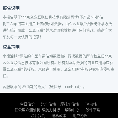
报告说明
本报告基于"北京么么互联信息技术有限公司"旗下产品"小熊油
耗"™App的车主用户上传的原始数据，由么么互联™依据统计学方法
进行统计而成。么么互联™并未对原始数据进行任何修改。感谢广大
车友每一次认真的记录！
权益声明
小熊油耗™网站的车型车系油耗数据和排行榜数据的所有权益归北京
么么互联信息技术有限公司所有。所有对本站数据的商业应用均应获
得么么互联™的授权。未经许可使用，么么互联™有权追究相应侵权责
任。
客服联系"小熊油耗的熊大"（微信号：xxnh-xd）。
今日油价
汽车油耗
摩托车油耗
EV电耗
亿公里众测油耗
续航力排行
帮助中心
软件下载
联系我们
隐私政策
用户协议