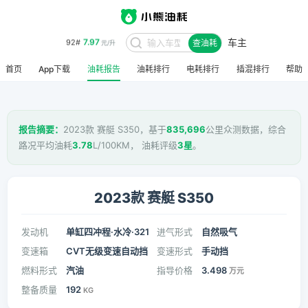
车主
8.48
95#
查油耗
元/升
首页
App下载
油耗报告
油耗排行
电耗排行
插混排行
帮助
报告摘要：
2023款 赛艇 S350，基于
835,696
公里众测数据，综合
路况平均油耗
3.78
L/100KM， 油耗评级
3星
。
2023款 赛艇 S350
发动机
单缸四冲程·水冷·321
进气形式
自然吸气
变速箱
CVT无级变速自动挡
变速形式
手动挡
燃料形式
汽油
指导价格
3.498
万元
整备质量
192
KG