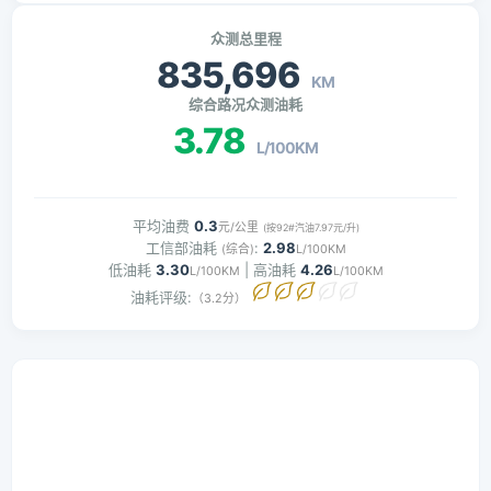
众测总里程
835,696
KM
综合路况众测油耗
3.78
L/100KM
平均油费
0.3
元/公里
(按92#汽油7.97元/升)
工信部油耗
:
2.98
(综合)
L/100KM
低油耗
3.30
| 高油耗
4.26
L/100KM
L/100KM
油耗评级:
（3.2分）