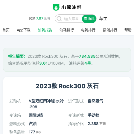
车主
8.48
95#
查油耗
元/升
首页
App下载
油耗报告
油耗排行
电耗排行
插混排行
帮助
报告摘要：
2023款 Rock300 灰石，基于
734,535
公里众测数据，
综合路况平均油耗
3.61
L/100KM， 油耗评级
4星
。
2023款 Rock300 灰石
发动机
V型双缸四冲程·水冷
进气形式
自然吸气
·298
变速箱
国际6挡
变速形式
手动挡
燃料形式
汽油
指导价格
2.388
万元
整备质量
177
KG