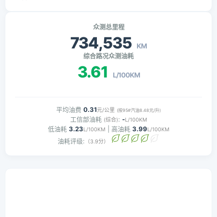
众测总里程
734,535
KM
综合路况众测油耗
3.61
L/100KM
平均油费
0.31
元/公里
(按95#汽油8.48元/升)
工信部油耗
:
-
(综合)
L/100KM
低油耗
3.23
| 高油耗
3.99
L/100KM
L/100KM
油耗评级:
（3.9分）