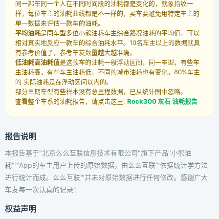
同一部车同一个人在不同时间段的油耗都是变化的，就象指纹一
样，每位车主的油耗曲线都是不一样的，买车要避免用特定车主的
单一数据来评估一款车的油耗。
平均油耗
是同车型多位小熊油耗车主综合路况油耗的平均值，可以
相对真实地反应一款车的综合油耗水平。10名车主以上的数据就具
有参考价值了，参考车友数量越大越准确。
低油耗高油耗值
是这款车的油耗一般浮动区间，同一车型，有些车
主油耗高，有些车主油耗低，不同的城市油耗也有变化，80%车主
的 实际油耗是在浮动区间以内的。
部分早期车型有些样本没有总里程数据，已从统计图中忽略。
查看整个车系的油耗报告，请点击这里:
Rock300 灰石 油耗报告
报告说明
本报告基于"北京么么互联信息技术有限公司"旗下产品"小熊油
耗"™App的车主用户上传的原始数据，由么么互联™依据统计学方法
进行统计而成。么么互联™并未对原始数据进行任何修改。感谢广大
车友每一次认真的记录！
权益声明