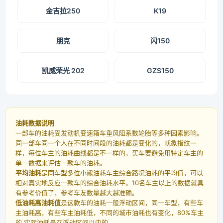
金吉拉250
K19
朋克
闪150
凯威荣光 202
GZS150
油耗数据说明
一部车的油耗受发动机变速箱车重风阻系数轮胎等多种因素影响。
同一部车同一个人在不同时间段的油耗都是变化的，就象指纹一
样，每位车主的油耗曲线都是不一样的，买车要避免用特定车主的
单一数据来评估一款车的油耗。
平均油耗
是同车型多位小熊油耗车主综合路况油耗的平均值，可以
相对真实地反应一款车的综合油耗水平。10名车主以上的数据就具
有参考价值了，参考车友数量越大越准确。
低油耗高油耗值
是这款车的油耗一般浮动区间，同一车型，有些车
主油耗高，有些车主油耗低，不同的城市油耗也有变化，80%车主
的 实际油耗是在浮动区间以内的。