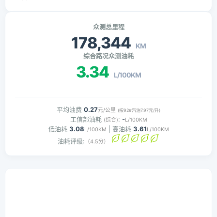
众测总里程
178,344
KM
综合路况众测油耗
3.34
L/100KM
平均油费
0.27
元/公里
(按92#汽油7.97元/升)
工信部油耗
:
-
(综合)
L/100KM
低油耗
3.08
| 高油耗
3.61
L/100KM
L/100KM
油耗评级:
（4.5分）