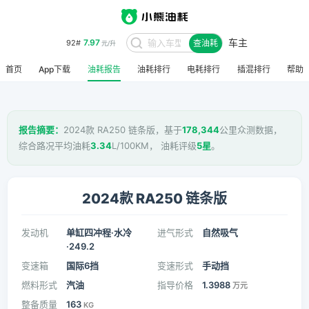
车主
8.48
95#
查油耗
元/升
首页
App下载
油耗报告
油耗排行
电耗排行
插混排行
帮助
报告摘要：
2024款 RA250 链条版，基于
178,344
公里众测数据，
综合路况平均油耗
3.34
L/100KM， 油耗评级
5星
。
2024款 RA250 链条版
发动机
单缸四冲程·水冷
进气形式
自然吸气
·249.2
变速箱
国际6挡
变速形式
手动挡
燃料形式
汽油
指导价格
1.3988
万元
整备质量
163
KG