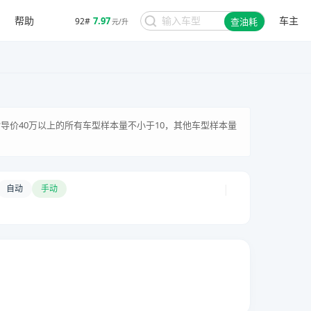
帮助
车主
7.97
92#
查油耗
元/升
家指导价40万以上的所有车型样本量不小于10，其他车型样本量
|
自动
手动