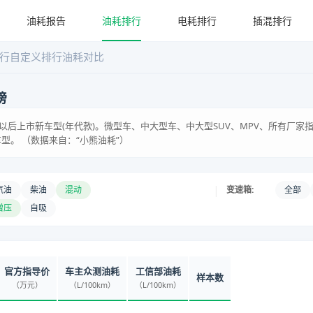
油耗报告
油耗排行
电耗排行
插混排行
行
自定义排行
油耗对比
榜
含)以后上市新车型(年代款)。微型车、中大型车、中大型SUV、MPV、所有厂
型。 （数据来自：“小熊油耗”）
|
汽油
柴油
混动
变速箱:
全部
增压
自吸
官方指导价
车主众测油耗
工信部油耗
样本数
（万元）
（L/100km）
（L/100km）