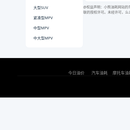
@权益声明：小熊油耗网站的
大型SUV
联的授权许可。未经许可，么
紧凑型MPV
中型MPV
中大型MPV
今日油价
汽车油耗
摩托车油