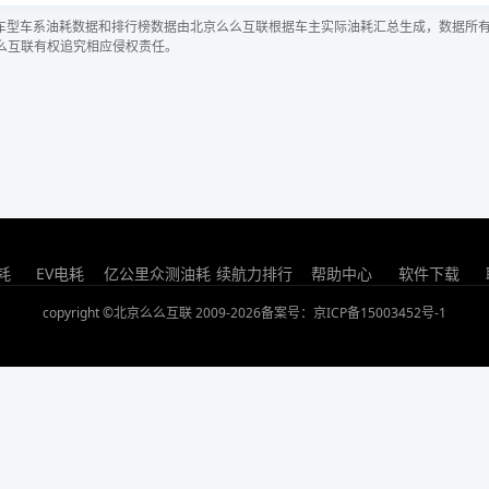
车型车系油耗数据和排行榜数据由北京么么互联根据车主实际油耗汇总生成，数据所
么互联有权追究相应侵权责任。
耗
EV电耗
亿公里众测油耗
续航力排行
帮助中心
软件下载
copyright ©北京么么互联 2009-2026
备案号：京ICP备15003452号-1