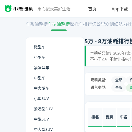
首页
App下载
用心记录美好生活
车系油耗榜
车型油耗榜
摩托车排行
亿公里众测
续航力排
5万 - 8万油耗排行
微型车
本榜单只统计2020年(
小型车
不小于20。不统计插电车
紧凑型车
中型车
燃料类型:
全部
进气类型:
全部
中大型车
小型SUV
紧凑型SUV
排名
品牌
车名
中型SUV
中大型SUV