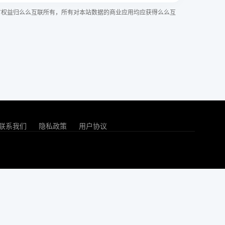
有权益归么么互联所有，所有对本站数据的商业应用均应获得么么互
联系我们
隐私政策
用户协议