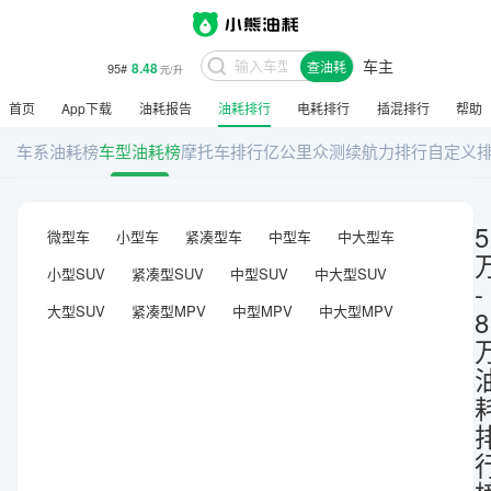
车主
8.48
95#
查油耗
元/升
首页
App下载
油耗报告
油耗排行
电耗排行
插混排行
帮助
车系油耗榜
车型油耗榜
摩托车排行
亿公里众测
续航力排行
自定义
5
微型车
小型车
紧凑型车
中型车
中大型车
小型SUV
紧凑型SUV
中型SUV
中大型SUV
-
大型SUV
紧凑型MPV
中型MPV
中大型MPV
8