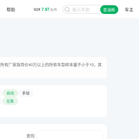
帮助
7.97
车主
92#
查油耗
元/升
所有厂家指导价40万以上的所有车型样本量不小于10，其
自动
手动
在售
查找: