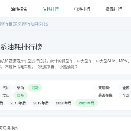
油耗报告
油耗排行
电耗排行
插混排行
排行
自定义排行
油耗对比
万车系油耗排行榜
机和变速箱对车型进行归并。统计的微型车、中大型车、中大型SUV、MPV、
0。不统计插电车型。（数据来自：“小熊油耗”）
|
变速箱:
汽油
柴油
混动
全部
|
是否在售:
增压
自吸
全部
年后
2018年后
2019年后
2020年后
2021年后
头可切换排序