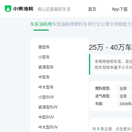
用心记录美好生活
首页
App下载
车系油耗榜
车型油耗榜
摩托车排行
亿公里众测
续航力
25万 - 40
微型车
小型车
本榜单按照车系、发动
紧凑型车
他车型样本量不小于2
中型车
中大型车
燃料类型:
全部
进气类型:
全部
小型SUV
年款:
2009
紧凑型SUV
中型SUV
中大型SUV
共
5
条记录 · 点击表