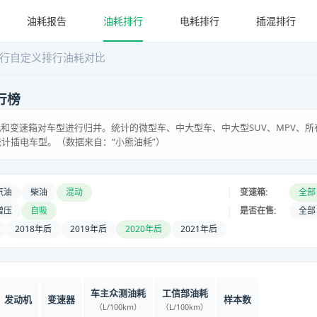
油耗报告
油耗排行
电耗排行
插混排行
行
自定义排行
油耗对比
行榜
和变速箱对车型进行归并。统计的微型车、中大型车、中大型SUV、MPV、所
统计插电车型。（数据来自：“小熊油耗”）
|
汽油
柴油
混动
变速箱:
全部
|
增压
自吸
是否在售:
全部
2018年后
2019年后
2020年后
2021年后
车主众测油耗
工信部油耗
发动机
变速器
样本数
（L/100km）
（L/100km）