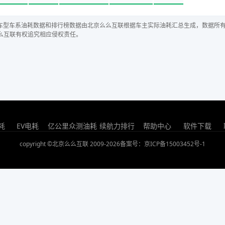
车型车系油耗数据和排行榜数据由北京么么互联根据车主实际油耗汇总生成，数据所
么互联有权追究相应侵权责任。
耗
EV电耗
亿公里众测油耗
续航力排行
帮助中心
软件下载
copyright ©北京么么互联 2009-2026
备案号：京ICP备15003452号-1