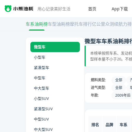
首页
App下载
用心记录美好生活
车系油耗榜
车型油耗榜
摩托车排行
亿公里众测
续航力排
微型车车系油耗排
微型车
本榜单按照车系、发动机
小型车
型样本量不小于20。不
紧凑型车
中型车
燃料类型:
全部
进气类型:
全部
中大型车
年款:
2009年后
小型SUV
紧凑型SUV
中型SUV
排名
品牌
车系
中大型SUV