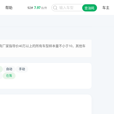
帮助
车主
7.97
92#
查油耗
元/升
有厂家指导价40万以上的所有车型样本量不小于10，其他车
自动
手动
在售