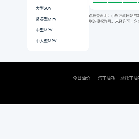
大型SUV
@权益声明：小熊油耗网站的
紧凑型MPV
联的授权许可。未经许可，么
中型MPV
中大型MPV
今日油价
汽车油耗
摩托车油