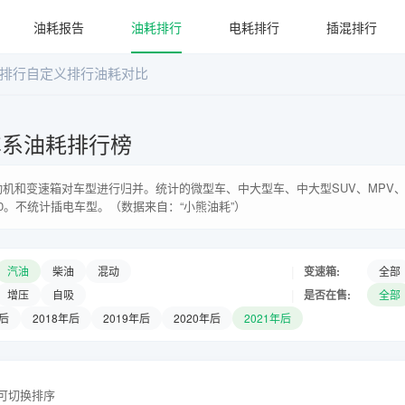
油耗报告
油耗排行
电耗排行
插混排行
排行
自定义排行
油耗对比
车系油耗排行榜
机和变速箱对车型进行归并。统计的微型车、中大型车、中大型SUV、MPV、
0。不统计插电车型。（数据来自：“小熊油耗”）
|
变速箱:
汽油
柴油
混动
全部
|
是否在售:
增压
自吸
全部
年后
2018年后
2019年后
2020年后
2021年后
头可切换排序