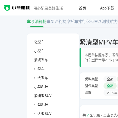
用心记录美好生活
首页
App下载
车系油耗榜
车型油耗榜
摩托车排行
亿公里众测
续航力
紧凑型MPV
微型车
小型车
本榜单按照车系、发动
紧凑型车
他车型样本量不小于2
中型车
中大型车
燃料类型:
全部
进气类型:
全部
小型SUV
年款:
2009
紧凑型SUV
中型SUV
中大型SUV
共
7
条记录 · 点击表