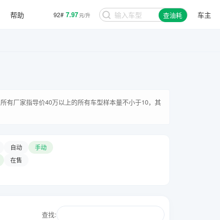
帮助
7.97
车主
92#
查油耗
元/升
所有厂家指导价40万以上的所有车型样本量不小于10，其
自动
手动
在售
查找: