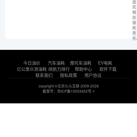
追
究
相
应
侵
权
责
任
今日油价
汽车油耗
摩托车油耗
EV电耗
亿公里众测油耗
续航力排行
帮助中心
软件下载
联系我们
隐私政策
用户协议
copyright ©北京么么互联 2009-2026
备案号：京ICP备15003452号-1