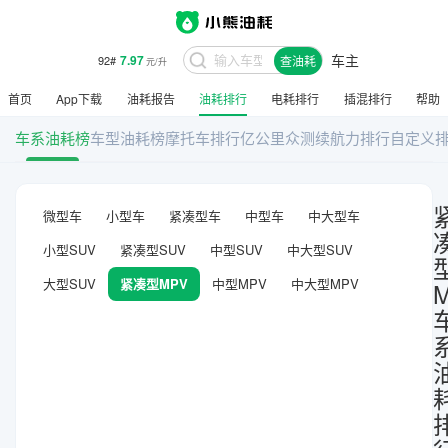
7.97
92#
元/升
车主
查油耗
8.48
95#
元/升
首页
App下载
油耗报告
油耗排行
电耗排行
插混排行
帮助
车系油耗榜
车型油耗榜
摩托车排行
亿公里众测
续航力排行
自定义
微型车
小型车
紧凑型车
中型车
中大型车
小型SUV
紧凑型SUV
中型SUV
中大型SUV
大型SUV
紧凑型MPV
中型MPV
中大型MPV