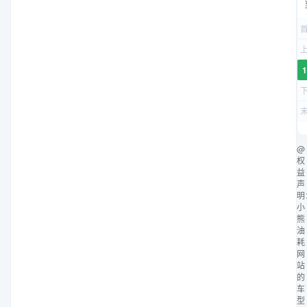
1
@
权
益
声
明
小
熊
油
耗
网
站
的
车
型