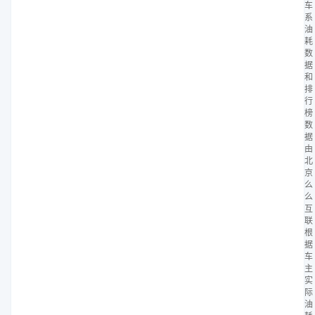
车
系
油
耗
数
据
和
排
行
榜
数
据
由
北
京
么
么
互
联
根
据
车
主
实
际
油