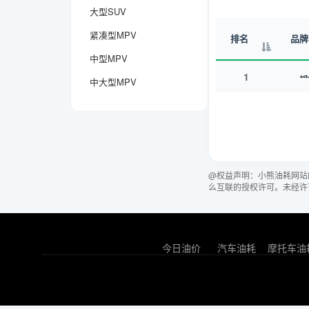
大型SUV
紧凑型MPV
排名
品牌
中型MPV
1
中大型MPV
@权益声明：小熊油耗网站
么互联的授权许可。未经许
今日油价
汽车油耗
摩托车油