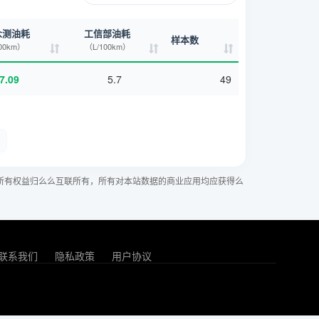
众测油耗
工信部油耗
样本数
00km）
（L/100km）
7.09
5.7
49
所有权益归么么互联所有，所有对本站数据的商业应用均应获得么
联系我们
隐私政策
用户协议