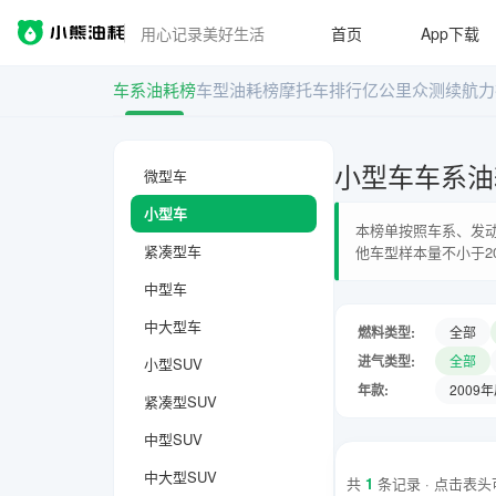
用心记录美好生活
首页
App下载
车系油耗榜
车型油耗榜
摩托车排行
亿公里众测
续航力
小型车车系油
微型车
小型车
本榜单按照车系、发动
紧凑型车
他车型样本量不小于2
中型车
中大型车
燃料类型:
全部
进气类型:
全部
小型SUV
年款:
2009
紧凑型SUV
中型SUV
中大型SUV
共
1
条记录 · 点击表