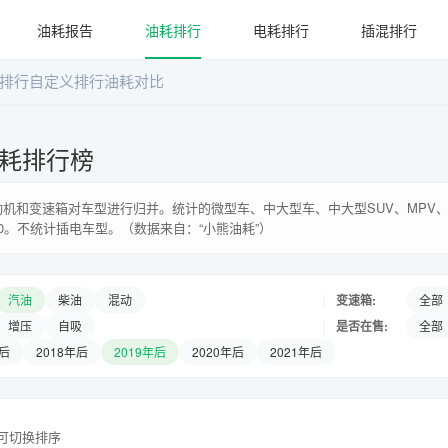
油耗报告
油耗排行
电耗排行
插混排行
排行
自定义排行
油耗对比
耗排行榜
机和变速箱对车型进行归并。统计的微型车、中大型车、中大型SUV、MPV、
0。不统计插电车型。（数据来自：“小熊油耗”）
|
变速箱:
汽油
柴油
混动
全部
|
是否在售:
增压
自吸
全部
年后
2018年后
2019年后
2020年后
2021年后
头可切换排序