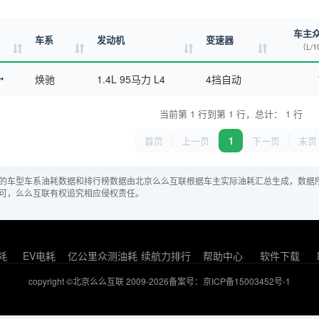
车主
车系
发动机
变速器
（L/1
焕驰
1.4L 95马力 L4
4挡自动
当前第 1 行到第 1 行，总计： 1 行
首页
上一页
1
下一页
末页
的车型车系油耗数据和排行榜数据由北京么么互联根据车主实际油耗汇总生成，数据
可，么么互联有权追究相应侵权责任。
耗
EV电耗
亿公里众测油耗
续航力排行
帮助中心
软件下载
copyright ©北京么么互联 2009-2026
备案号：京ICP备15003452号-1