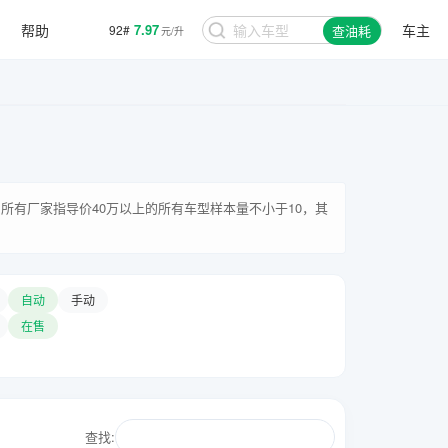
帮助
7.97
车主
92#
查油耗
元/升
所有厂家指导价40万以上的所有车型样本量不小于10，其
自动
手动
在售
查找: