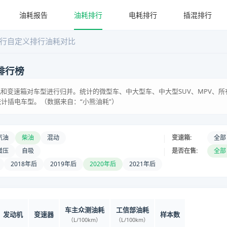
油耗报告
油耗排行
电耗排行
插混排行
行
自定义排行
油耗对比
排行榜
和变速箱对车型进行归并。统计的微型车、中大型车、中大型SUV、MPV、所
统计插电车型。（数据来自：“小熊油耗”）
|
汽油
柴油
混动
变速箱:
全部
|
增压
自吸
是否在售:
全部
2018年后
2019年后
2020年后
2021年后
车主众测油耗
工信部油耗
发动机
变速器
样本数
（L/100km）
（L/100km）