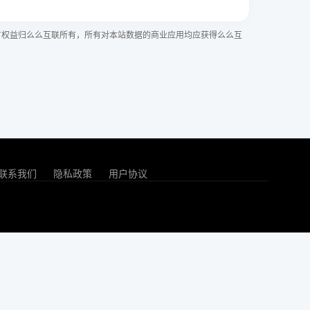
有权益归么么互联所有，所有对本站数据的商业应用均应获得么么互
联系我们
隐私政策
用户协议