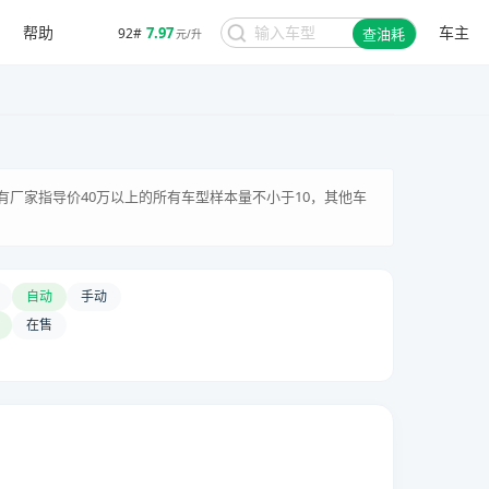
帮助
车主
7.97
92#
查油耗
元/升
有厂家指导价40万以上的所有车型样本量不小于10，其他车
自动
手动
在售