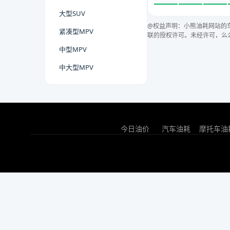
大型SUV
@权益声明：小熊油耗网站的
紧凑型MPV
联的授权许可。未经许可，么
中型MPV
中大型MPV
今日油价
汽车油耗
摩托车油