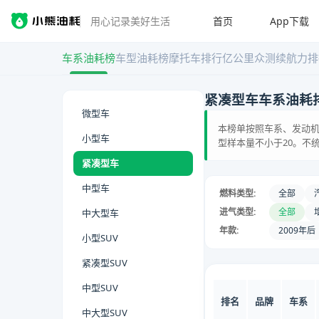
首页
App下载
用心记录美好生活
车系油耗榜
车型油耗榜
摩托车排行
亿公里众测
续航力排
紧凑型车车系油耗
微型车
本榜单按照车系、发动机
小型车
型样本量不小于20。不
紧凑型车
中型车
燃料类型:
全部
进气类型:
全部
中大型车
年款:
2009年后
小型SUV
紧凑型SUV
中型SUV
排名
品牌
车系
中大型SUV