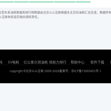
车型车系油耗数据和排行榜数据由北京么么互联根据车主实际油耗汇总生成，数据所
么互联有权追究相应侵权责任。
耗
EV电耗
亿公里众测油耗
续航力排行
帮助中心
软件下载
copyright ©北京么么互联 2009-2026
备案号：京ICP备15003452号-1